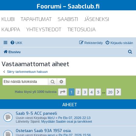
Foorumi – Saabclub.fi
KLUBI
TAPAHTUMAT
SAABISTI
JÄSENEKSI
KAUPPA
YHTEYSTIEDOT
TIETOSUOJA
UKK
Rekisteröidy
Kirjaudu sisään
E
Etusivu
t
Vastaamattomat aiheet
s
Siirry tarkennettuun hakuun
i
Etsi
Tarkennettu haku
Sivu
1
/
20
1
2
3
4
5
20
Seuraa
Haku löysi yli 1000 tulosta
…
AIHEET
Saab 9-5 ACC paneeli
Uusin viesti Kirjoittaja
MzU
«
Pe Elo 07, 2026 22:13
Lähetetty Sijainti:
Myydään Saabin osat ja tarvikkeet
Ostetaan Saab 93A 1957 osia.
Uusin viesti Kirjoittaja
jarvri
«
Pe Elo 07, 2026 15:56