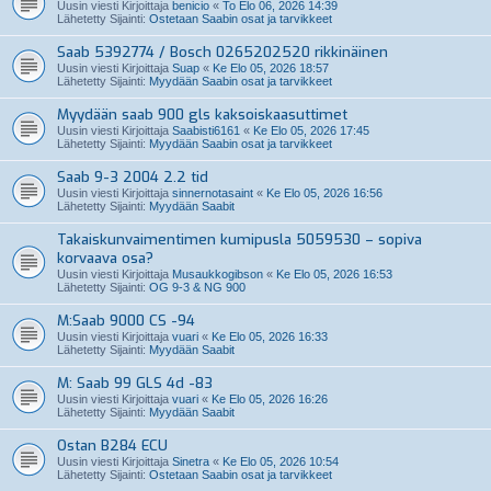
Uusin viesti Kirjoittaja
benicio
«
To Elo 06, 2026 14:39
Lähetetty Sijainti:
Ostetaan Saabin osat ja tarvikkeet
Saab 5392774 / Bosch 0265202520 rikkinäinen
Uusin viesti Kirjoittaja
Suap
«
Ke Elo 05, 2026 18:57
Lähetetty Sijainti:
Myydään Saabin osat ja tarvikkeet
Myydään saab 900 gls kaksoiskaasuttimet
Uusin viesti Kirjoittaja
Saabisti6161
«
Ke Elo 05, 2026 17:45
Lähetetty Sijainti:
Myydään Saabin osat ja tarvikkeet
Saab 9-3 2004 2.2 tid
Uusin viesti Kirjoittaja
sinnernotasaint
«
Ke Elo 05, 2026 16:56
Lähetetty Sijainti:
Myydään Saabit
Takaiskunvaimentimen kumipusla 5059530 – sopiva
korvaava osa?
Uusin viesti Kirjoittaja
Musaukkogibson
«
Ke Elo 05, 2026 16:53
Lähetetty Sijainti:
OG 9-3 & NG 900
M:Saab 9000 CS -94
Uusin viesti Kirjoittaja
vuari
«
Ke Elo 05, 2026 16:33
Lähetetty Sijainti:
Myydään Saabit
M: Saab 99 GLS 4d -83
Uusin viesti Kirjoittaja
vuari
«
Ke Elo 05, 2026 16:26
Lähetetty Sijainti:
Myydään Saabit
Ostan B284 ECU
Uusin viesti Kirjoittaja
Sinetra
«
Ke Elo 05, 2026 10:54
Lähetetty Sijainti:
Ostetaan Saabin osat ja tarvikkeet