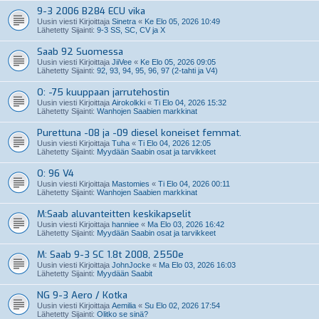
9-3 2006 B284 ECU vika
Uusin viesti Kirjoittaja
Sinetra
«
Ke Elo 05, 2026 10:49
Lähetetty Sijainti:
9-3 SS, SC, CV ja X
Saab 92 Suomessa
Uusin viesti Kirjoittaja
JiiVee
«
Ke Elo 05, 2026 09:05
Lähetetty Sijainti:
92, 93, 94, 95, 96, 97 (2-tahti ja V4)
O: -75 kuuppaan jarrutehostin
Uusin viesti Kirjoittaja
Airokolkki
«
Ti Elo 04, 2026 15:32
Lähetetty Sijainti:
Wanhojen Saabien markkinat
Purettuna -08 ja -09 diesel koneiset femmat.
Uusin viesti Kirjoittaja
Tuha
«
Ti Elo 04, 2026 12:05
Lähetetty Sijainti:
Myydään Saabin osat ja tarvikkeet
O: 96 V4
Uusin viesti Kirjoittaja
Mastomies
«
Ti Elo 04, 2026 00:11
Lähetetty Sijainti:
Wanhojen Saabien markkinat
M:Saab aluvanteitten keskikapselit
Uusin viesti Kirjoittaja
hanniee
«
Ma Elo 03, 2026 16:42
Lähetetty Sijainti:
Myydään Saabin osat ja tarvikkeet
M: Saab 9-3 SC 1.8t 2008, 2550e
Uusin viesti Kirjoittaja
JohnJocke
«
Ma Elo 03, 2026 16:03
Lähetetty Sijainti:
Myydään Saabit
NG 9-3 Aero / Kotka
Uusin viesti Kirjoittaja
Aemilia
«
Su Elo 02, 2026 17:54
Lähetetty Sijainti:
Olitko se sinä?