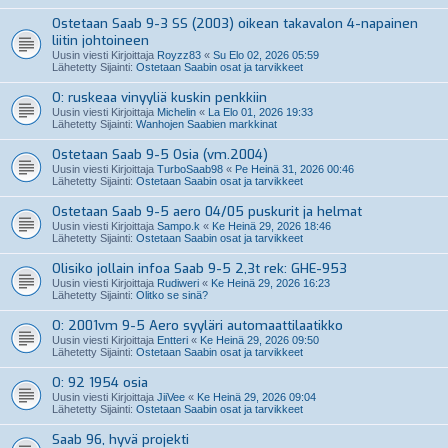
Ostetaan Saab 9-3 SS (2003) oikean takavalon 4-napainen
liitin johtoineen
Uusin viesti Kirjoittaja
Royzz83
«
Su Elo 02, 2026 05:59
Lähetetty Sijainti:
Ostetaan Saabin osat ja tarvikkeet
O: ruskeaa vinyyliä kuskin penkkiin
Uusin viesti Kirjoittaja
Michelin
«
La Elo 01, 2026 19:33
Lähetetty Sijainti:
Wanhojen Saabien markkinat
Ostetaan Saab 9-5 Osia (vm.2004)
Uusin viesti Kirjoittaja
TurboSaab98
«
Pe Heinä 31, 2026 00:46
Lähetetty Sijainti:
Ostetaan Saabin osat ja tarvikkeet
Ostetaan Saab 9-5 aero 04/05 puskurit ja helmat
Uusin viesti Kirjoittaja
Sampo.k
«
Ke Heinä 29, 2026 18:46
Lähetetty Sijainti:
Ostetaan Saabin osat ja tarvikkeet
Olisiko jollain infoa Saab 9-5 2,3t rek: GHE-953
Uusin viesti Kirjoittaja
Rudiweri
«
Ke Heinä 29, 2026 16:23
Lähetetty Sijainti:
Olitko se sinä?
O: 2001vm 9-5 Aero syyläri automaattilaatikko
Uusin viesti Kirjoittaja
Entteri
«
Ke Heinä 29, 2026 09:50
Lähetetty Sijainti:
Ostetaan Saabin osat ja tarvikkeet
O: 92 1954 osia
Uusin viesti Kirjoittaja
JiiVee
«
Ke Heinä 29, 2026 09:04
Lähetetty Sijainti:
Ostetaan Saabin osat ja tarvikkeet
Saab 96, hyvä projekti