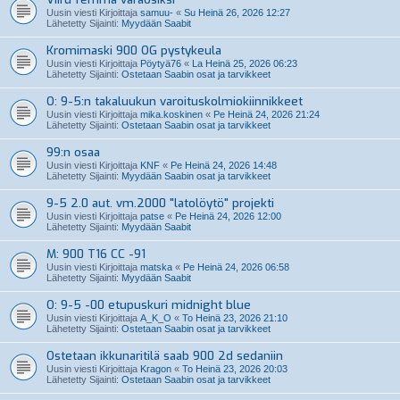
Uusin viesti Kirjoittaja
samuu-
«
Su Heinä 26, 2026 12:27
Lähetetty Sijainti:
Myydään Saabit
Kromimaski 900 OG pystykeula
Uusin viesti Kirjoittaja
Pöytyä76
«
La Heinä 25, 2026 06:23
Lähetetty Sijainti:
Ostetaan Saabin osat ja tarvikkeet
O: 9-5:n takaluukun varoituskolmiokiinnikkeet
Uusin viesti Kirjoittaja
mika.koskinen
«
Pe Heinä 24, 2026 21:24
Lähetetty Sijainti:
Ostetaan Saabin osat ja tarvikkeet
99:n osaa
Uusin viesti Kirjoittaja
KNF
«
Pe Heinä 24, 2026 14:48
Lähetetty Sijainti:
Myydään Saabin osat ja tarvikkeet
9-5 2.0 aut. vm.2000 "latolöytö" projekti
Uusin viesti Kirjoittaja
patse
«
Pe Heinä 24, 2026 12:00
Lähetetty Sijainti:
Myydään Saabit
M: 900 T16 CC -91
Uusin viesti Kirjoittaja
matska
«
Pe Heinä 24, 2026 06:58
Lähetetty Sijainti:
Myydään Saabit
O: 9-5 -00 etupuskuri midnight blue
Uusin viesti Kirjoittaja
A_K_O
«
To Heinä 23, 2026 21:10
Lähetetty Sijainti:
Ostetaan Saabin osat ja tarvikkeet
Ostetaan ikkunaritilä saab 900 2d sedaniin
Uusin viesti Kirjoittaja
Kragon
«
To Heinä 23, 2026 20:03
Lähetetty Sijainti:
Ostetaan Saabin osat ja tarvikkeet