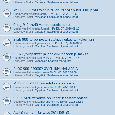
Lähetetty Sijainti:
Ostetaan Saabin osat ja tarvikkeet
M: OG900 ilmastoinnin tai ohj tehost putki uusi, j: pää
Uusin viesti Kirjoittaja
stara
«
Pe Elo 07, 2026 11:26
Lähetetty Sijainti:
Myydään Saabin osat ja tarvikkeet
O: ng 9-3 my10 vasen etulokasuoja
Uusin viesti Kirjoittaja
Jonenii
«
Pe Elo 07, 2026 09:15
Lähetetty Sijainti:
Ostetaan Saabin osat ja tarvikkeet
Saab 900 turbo pystäri alalippa oikea tai kokonaan
Uusin viesti Kirjoittaja
rossnach
«
Pe Elo 07, 2026 00:51
Lähetetty Sijainti:
Ostetaan Saabin osat ja tarvikkeet
O 96 kytkinpaketti ja isot vilkut eteen ja taakse.
Uusin viesti Kirjoittaja
bgyury
«
To Elo 06, 2026 19:48
Lähetetty Sijainti:
Wanhojen Saabien markkinat
A: OG 900 / 9000? OVIEN IKKUNALASEJA
Uusin viesti Kirjoittaja
stara
«
To Elo 06, 2026 18:58
Lähetetty Sijainti:
Myydään Saabin osat ja tarvikkeet
M: OG900 /9000 sisustuksen pienosia
Uusin viesti Kirjoittaja
stara
«
To Elo 06, 2026 18:47
Lähetetty Sijainti:
Myydään Saabin osat ja tarvikkeet
O: 9-5 viiru xenonvalon korkeussäätömoottori
Uusin viesti Kirjoittaja
meverkko
«
To Elo 06, 2026 16:53
Lähetetty Sijainti:
Ostetaan Saabin osat ja tarvikkeet
Alu43 vanne, 1 tai 2kpl (16" NG9-3)