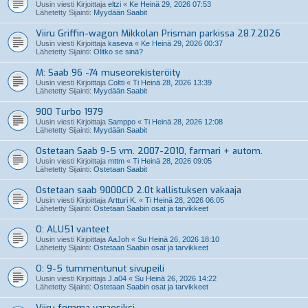
Uusin viesti Kirjoittaja
eltzi
«
Ke Heinä 29, 2026 07:53
Lähetetty Sijainti:
Myydään Saabit
Viiru Griffin-wagon Mikkolan Prisman parkissa 28.7.2026
Uusin viesti Kirjoittaja
kaseva
«
Ke Heinä 29, 2026 00:37
Lähetetty Sijainti:
Olitko se sinä?
M: Saab 96 -74 museorekisteröity
Uusin viesti Kirjoittaja
Coltti
«
Ti Heinä 28, 2026 13:39
Lähetetty Sijainti:
Myydään Saabit
900 Turbo 1979
Uusin viesti Kirjoittaja
Samppo
«
Ti Heinä 28, 2026 12:08
Lähetetty Sijainti:
Myydään Saabit
Ostetaan Saab 9-5 vm. 2007-2010, farmari + autom.
Uusin viesti Kirjoittaja
mttm
«
Ti Heinä 28, 2026 09:05
Lähetetty Sijainti:
Ostetaan Saabit
Ostetaan saab 9000CD 2.0t kallistuksen vakaaja
Uusin viesti Kirjoittaja
Artturi K.
«
Ti Heinä 28, 2026 06:05
Lähetetty Sijainti:
Ostetaan Saabin osat ja tarvikkeet
O: ALU51 vanteet
Uusin viesti Kirjoittaja
AaJoh
«
Su Heinä 26, 2026 18:10
Lähetetty Sijainti:
Ostetaan Saabin osat ja tarvikkeet
O: 9-5 tummentunut sivupeili
Uusin viesti Kirjoittaja
J.a04
«
Su Heinä 26, 2026 14:22
Lähetetty Sijainti:
Ostetaan Saabin osat ja tarvikkeet
Viiru femma varaosiksi