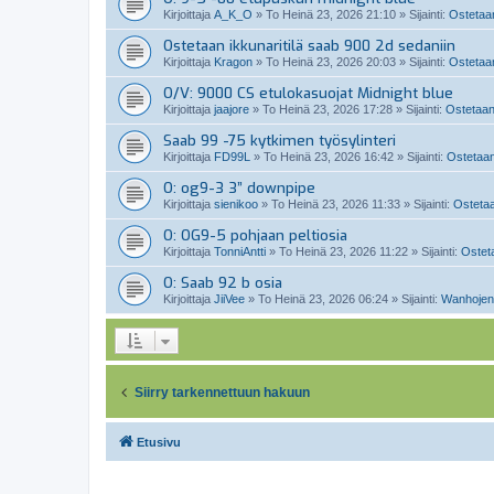
Kirjoittaja
A_K_O
»
To Heinä 23, 2026 21:10
» Sijainti:
Ostetaan
Ostetaan ikkunaritilä saab 900 2d sedaniin
Kirjoittaja
Kragon
»
To Heinä 23, 2026 20:03
» Sijainti:
Ostetaan
O/V: 9000 CS etulokasuojat Midnight blue
Kirjoittaja
jaajore
»
To Heinä 23, 2026 17:28
» Sijainti:
Ostetaan
Saab 99 -75 kytkimen työsylinteri
Kirjoittaja
FD99L
»
To Heinä 23, 2026 16:42
» Sijainti:
Ostetaan
O: og9-3 3” downpipe
Kirjoittaja
sienikoo
»
To Heinä 23, 2026 11:33
» Sijainti:
Ostetaa
O: OG9-5 pohjaan peltiosia
Kirjoittaja
TonniAntti
»
To Heinä 23, 2026 11:22
» Sijainti:
Osteta
O: Saab 92 b osia
Kirjoittaja
JiiVee
»
To Heinä 23, 2026 06:24
» Sijainti:
Wanhojen
Siirry tarkennettuun hakuun
Etusivu