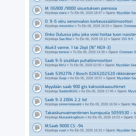
M: OG900 /9000 sisustuksen pienosia
Kirjoittaja
stara
»
To Elo 06, 2026 18:47
» Sijainti:
Myydään Saab
O: 9-5 viiru xenonvalon korkeussäätömoottori
Kirjoittaja
meverkko
»
To Elo 06, 2026 16:53
» Sijainti:
Ostetaan
Onko Oulussa joku joka voisi hoitaa tuon ruoste
Kirjoittaja
Saa Bisti
»
To Elo 06, 2026 15:12
» Sijainti:
OG 9-5
Alu43 vanne, 1 tai 2kpl (16" NG9-3)
Kirjoittaja
benicio
»
To Elo 06, 2026 14:39
» Sijainti:
Ostetaan Sa
Saab 9-5 sisätilan puhallinmoottori
Kirjoittaja
MzU
»
To Elo 06, 2026 02:05
» Sijainti:
Myydään Saabi
Saab 5392774 / Bosch 0265202520 rikkinäine
Kirjoittaja
Suap
»
Ke Elo 05, 2026 18:57
» Sijainti:
Myydään Saab
Myydään saab 900 gls kaksoiskaasuttimet
Kirjoittaja
Saabisti6161
»
Ke Elo 05, 2026 17:45
» Sijainti:
Myydä
Saab 9-3 2004 2.2 tid
Kirjoittaja
sinnernotasaint
»
Ke Elo 05, 2026 16:56
» Sijainti:
My
Takaiskunvaimentimen kumipusla 5059530 – so
Kirjoittaja
Musaukkogibson
»
Ke Elo 05, 2026 16:53
» Sijainti:
M:Saab 9000 CS -94
Kirjoittaja
vuari
»
Ke Elo 05, 2026 16:33
» Sijainti:
Myydään Saa