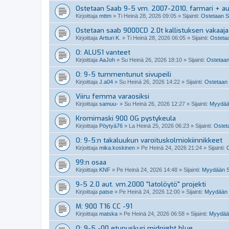
Ostetaan Saab 9-5 vm. 2007-2010, farmari + a
Kirjoittaja
mttm
»
Ti Heinä 28, 2026 09:05
» Sijainti:
Ostetaan S
Ostetaan saab 9000CD 2.0t kallistuksen vakaaja
Kirjoittaja
Artturi K.
»
Ti Heinä 28, 2026 06:05
» Sijainti:
Ostetaa
O: ALU51 vanteet
Kirjoittaja
AaJoh
»
Su Heinä 26, 2026 18:10
» Sijainti:
Ostetaan
O: 9-5 tummentunut sivupeili
Kirjoittaja
J.a04
»
Su Heinä 26, 2026 14:22
» Sijainti:
Ostetaan 
Viiru femma varaosiksi
Kirjoittaja
samuu-
»
Su Heinä 26, 2026 12:27
» Sijainti:
Myydää
Kromimaski 900 OG pystykeula
Kirjoittaja
Pöytyä76
»
La Heinä 25, 2026 06:23
» Sijainti:
Osteta
O: 9-5:n takaluukun varoituskolmiokiinnikkeet
Kirjoittaja
mika.koskinen
»
Pe Heinä 24, 2026 21:24
» Sijainti:
O
99:n osaa
Kirjoittaja
KNF
»
Pe Heinä 24, 2026 14:48
» Sijainti:
Myydään Sa
9-5 2.0 aut. vm.2000 "latolöytö" projekti
Kirjoittaja
patse
»
Pe Heinä 24, 2026 12:00
» Sijainti:
Myydään 
M: 900 T16 CC -91
Kirjoittaja
matska
»
Pe Heinä 24, 2026 06:58
» Sijainti:
Myydään
O: 9-5 -00 etupuskuri midnight blue