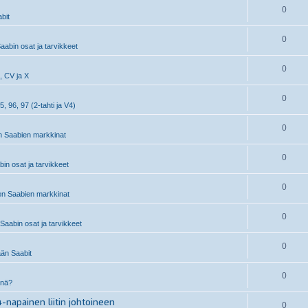
0
bit
0
aabin osat ja tarvikkeet
0
, CV ja X
0
5, 96, 97 (2-tahti ja V4)
0
 Saabien markkinat
0
n osat ja tarvikkeet
0
n Saabien markkinat
0
aabin osat ja tarvikkeet
0
än Saabit
0
inä?
-napainen liitin johtoineen
0