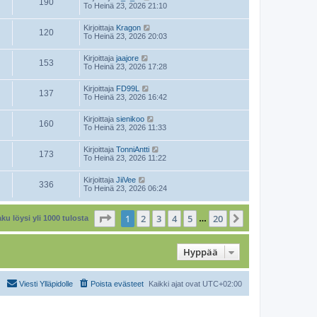
190
To Heinä 23, 2026 21:10
Kirjoittaja
Kragon
120
To Heinä 23, 2026 20:03
Kirjoittaja
jaajore
153
To Heinä 23, 2026 17:28
Kirjoittaja
FD99L
137
To Heinä 23, 2026 16:42
Kirjoittaja
sienikoo
160
To Heinä 23, 2026 11:33
Kirjoittaja
TonniAntti
173
To Heinä 23, 2026 11:22
Kirjoittaja
JiiVee
336
To Heinä 23, 2026 06:24
Sivu
1
/
20
1
2
3
4
5
20
Seuraava
ku löysi yli 1000 tulosta
…
Hyppää
Viesti Ylläpidolle
Poista evästeet
Kaikki ajat ovat
UTC+02:00