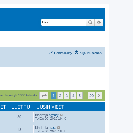
Etsi
Tarkennettu hak
Rekisteröidy
Kirjaudu sisään
Sivu
1
/
20
1
2
3
4
5
20
Seuraava
ku löysi yli 1000 tulosta
…
SET
LUETTU
UUSIN VIESTI
Kirjoittaja
bgyury
30
To Elo 06, 2026 19:48
Kirjoittaja
stara
18
To Elo 06, 2026 18:58