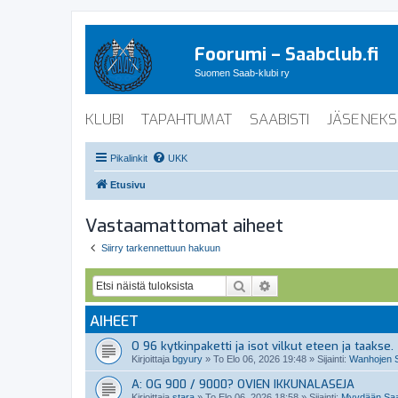
Foorumi – Saabclub.fi
Suomen Saab-klubi ry
KLUBI
TAPAHTUMAT
SAABISTI
JÄSENEKS
Pikalinkit
UKK
Etusivu
Vastaamattomat aiheet
Siirry tarkennettuun hakuun
Etsi
Tarkennettu haku
AIHEET
O 96 kytkinpaketti ja isot vilkut eteen ja taakse.
Kirjoittaja
bgyury
»
To Elo 06, 2026 19:48
» Sijainti:
Wanhojen S
A: OG 900 / 9000? OVIEN IKKUNALASEJA
Kirjoittaja
stara
»
To Elo 06, 2026 18:58
» Sijainti:
Myydään Saab