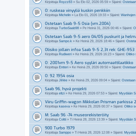
Kirjoittaja
Royzz83
»
Su Elo 02, 2026 05:59
» Sijainti:
Ostetaan
O: ruskeaa vinyyliä kuskin penkkiin
Kirjoittaja
Michelin
»
La Elo 01, 2026 19:33
» Sijainti:
Wanhojen 
Ostetaan Saab 9-5 Osia (vm.2004)
Kirjoittaja
TurboSaab98
»
Pe Heinä 31, 2026 00:46
» Sijainti:
O
Ostetaan Saab 9-5 aero 04/05 puskurit ja helm
Kirjoittaja
Sampo.k
»
Ke Heinä 29, 2026 18:46
» Sijainti:
Osteta
Olisiko jollain infoa Saab 9-5 2,3t rek: GHE-953
Kirjoittaja
Rudiweri
»
Ke Heinä 29, 2026 16:23
» Sijainti:
Olitko
O: 2001vm 9-5 Aero syyläri automaattilaatikko
Kirjoittaja
Entteri
»
Ke Heinä 29, 2026 09:50
» Sijainti:
Ostetaan
O: 92 1954 osia
Kirjoittaja
JiiVee
»
Ke Heinä 29, 2026 09:04
» Sijainti:
Ostetaan 
Saab 96, hyvä projekti
Kirjoittaja
eltzi
»
Ke Heinä 29, 2026 07:53
» Sijainti:
Myydään Sa
Viiru Griffin-wagon Mikkolan Prisman parkissa 
Kirjoittaja
kaseva
»
Ke Heinä 29, 2026 00:37
» Sijainti:
Olitko s
M: Saab 96 -74 museorekisteröity
Kirjoittaja
Coltti
»
Ti Heinä 28, 2026 13:39
» Sijainti:
Myydään S
900 Turbo 1979
Kirjoittaja
Samppo
»
Ti Heinä 28, 2026 12:08
» Sijainti:
Myydään