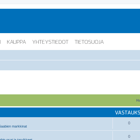
I
KAUPPA
YHTEYSTIEDOT
TIETOSUOJA
Ha
VASTAUK
0
aabien markkinat
0
in osat ja tarvikkeet