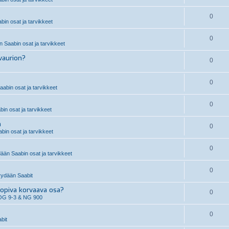
0
in osat ja tarvikkeet
0
 Saabin osat ja tarvikkeet
vaurion?
0
0
abin osat ja tarvikkeet
0
n osat ja tarvikkeet
n
0
in osat ja tarvikkeet
0
än Saabin osat ja tarvikkeet
0
ydään Saabit
piva korvaava osa?
0
OG 9-3 & NG 900
0
bit