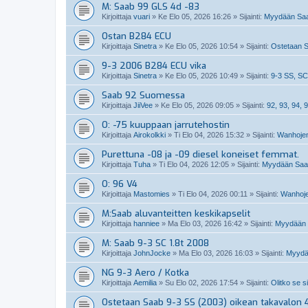
M: Saab 99 GLS 4d -83
Kirjoittaja
vuari
»
Ke Elo 05, 2026 16:26
» Sijainti:
Myydään Saa
Ostan B284 ECU
Kirjoittaja
Sinetra
»
Ke Elo 05, 2026 10:54
» Sijainti:
Ostetaan S
9-3 2006 B284 ECU vika
Kirjoittaja
Sinetra
»
Ke Elo 05, 2026 10:49
» Sijainti:
9-3 SS, SC
Saab 92 Suomessa
Kirjoittaja
JiiVee
»
Ke Elo 05, 2026 09:05
» Sijainti:
92, 93, 94, 9
O: -75 kuuppaan jarrutehostin
Kirjoittaja
Airokolkki
»
Ti Elo 04, 2026 15:32
» Sijainti:
Wanhojen
Purettuna -08 ja -09 diesel koneiset femmat.
Kirjoittaja
Tuha
»
Ti Elo 04, 2026 12:05
» Sijainti:
Myydään Saabi
O: 96 V4
Kirjoittaja
Mastomies
»
Ti Elo 04, 2026 00:11
» Sijainti:
Wanhoje
M:Saab aluvanteitten keskikapselit
Kirjoittaja
hanniee
»
Ma Elo 03, 2026 16:42
» Sijainti:
Myydään S
M: Saab 9-3 SC 1.8t 2008
Kirjoittaja
JohnJocke
»
Ma Elo 03, 2026 16:03
» Sijainti:
Myydä
NG 9-3 Aero / Kotka
Kirjoittaja
Aemilia
»
Su Elo 02, 2026 17:54
» Sijainti:
Olitko se s
Ostetaan Saab 9-3 SS (2003) oikean takavalon 4