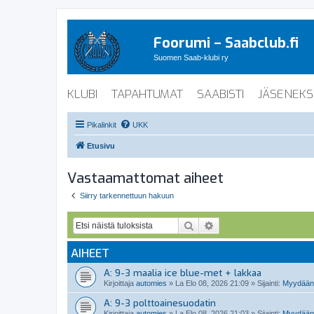
Foorumi – Saabclub.fi
Suomen Saab-klubi ry
KLUBI
TAPAHTUMAT
SAABISTI
JÄSENEKS
Pikalinkit
UKK
Etusivu
Vastaamattomat aiheet
Siirry tarkennettuun hakuun
Etsi
Tarkennettu haku
AIHEET
A: 9-3 maalia ice blue-met + lakkaa
Kirjoittaja
automies
»
La Elo 08, 2026 21:09
» Sijainti:
Myydään 
A: 9-3 polttoainesuodatin
Kirjoittaja
automies
»
La Elo 08, 2026 21:03
» Sijainti:
Myydään 