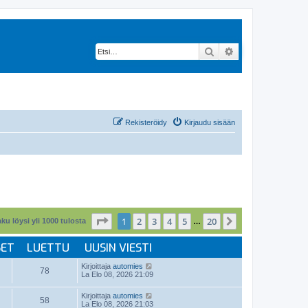
Etsi
Tarkennettu hak
Rekisteröidy
Kirjaudu sisään
Sivu
1
/
20
1
2
3
4
5
20
Seuraava
ku löysi yli 1000 tulosta
…
SET
LUETTU
UUSIN VIESTI
Kirjoittaja
automies
78
La Elo 08, 2026 21:09
Kirjoittaja
automies
58
La Elo 08, 2026 21:03