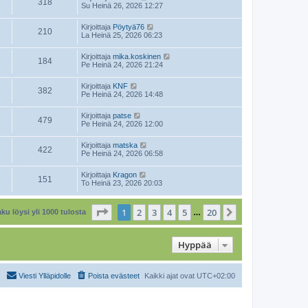
318
Su Heinä 26, 2026 12:27
Kirjoittaja
Pöytyä76
210
La Heinä 25, 2026 06:23
Kirjoittaja
mika.koskinen
184
Pe Heinä 24, 2026 21:24
Kirjoittaja
KNF
382
Pe Heinä 24, 2026 14:48
Kirjoittaja
patse
479
Pe Heinä 24, 2026 12:00
Kirjoittaja
matska
422
Pe Heinä 24, 2026 06:58
Kirjoittaja
Kragon
151
To Heinä 23, 2026 20:03
Sivu
1
/
20
1
2
3
4
5
20
Seuraava
ku löysi yli 1000 tulosta
…
Hyppää
Viesti Ylläpidolle
Poista evästeet
Kaikki ajat ovat
UTC+02:00