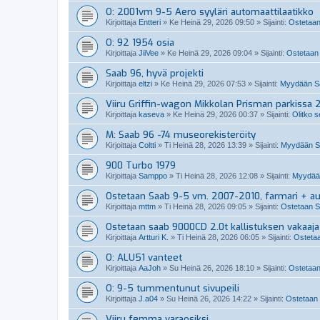
O: 2001vm 9-5 Aero syyläri automaattilaatikko
Kirjoittaja
Entteri
»
Ke Heinä 29, 2026 09:50
» Sijainti:
Ostetaan
O: 92 1954 osia
Kirjoittaja
JiiVee
»
Ke Heinä 29, 2026 09:04
» Sijainti:
Ostetaan 
Saab 96, hyvä projekti
Kirjoittaja
eltzi
»
Ke Heinä 29, 2026 07:53
» Sijainti:
Myydään Sa
Viiru Griffin-wagon Mikkolan Prisman parkissa 
Kirjoittaja
kaseva
»
Ke Heinä 29, 2026 00:37
» Sijainti:
Olitko s
M: Saab 96 -74 museorekisteröity
Kirjoittaja
Coltti
»
Ti Heinä 28, 2026 13:39
» Sijainti:
Myydään S
900 Turbo 1979
Kirjoittaja
Samppo
»
Ti Heinä 28, 2026 12:08
» Sijainti:
Myydään
Ostetaan Saab 9-5 vm. 2007-2010, farmari + a
Kirjoittaja
mttm
»
Ti Heinä 28, 2026 09:05
» Sijainti:
Ostetaan S
Ostetaan saab 9000CD 2.0t kallistuksen vakaaja
Kirjoittaja
Artturi K.
»
Ti Heinä 28, 2026 06:05
» Sijainti:
Ostetaa
O: ALU51 vanteet
Kirjoittaja
AaJoh
»
Su Heinä 26, 2026 18:10
» Sijainti:
Ostetaan
O: 9-5 tummentunut sivupeili
Kirjoittaja
J.a04
»
Su Heinä 26, 2026 14:22
» Sijainti:
Ostetaan 
Viiru femma varaosiksi