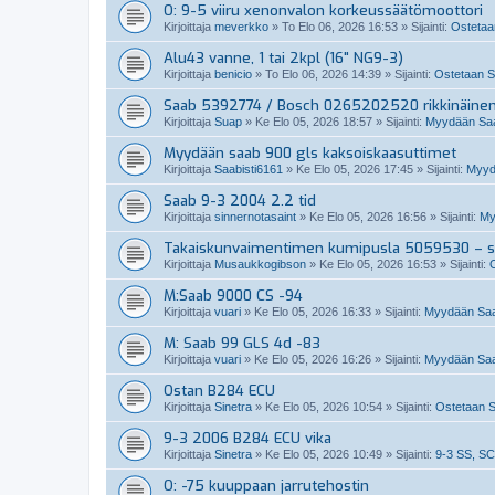
O: 9-5 viiru xenonvalon korkeussäätömoottori
Kirjoittaja
meverkko
»
To Elo 06, 2026 16:53
» Sijainti:
Ostetaan
Alu43 vanne, 1 tai 2kpl (16" NG9-3)
Kirjoittaja
benicio
»
To Elo 06, 2026 14:39
» Sijainti:
Ostetaan Sa
Saab 5392774 / Bosch 0265202520 rikkinäine
Kirjoittaja
Suap
»
Ke Elo 05, 2026 18:57
» Sijainti:
Myydään Saab
Myydään saab 900 gls kaksoiskaasuttimet
Kirjoittaja
Saabisti6161
»
Ke Elo 05, 2026 17:45
» Sijainti:
Myydä
Saab 9-3 2004 2.2 tid
Kirjoittaja
sinnernotasaint
»
Ke Elo 05, 2026 16:56
» Sijainti:
My
Takaiskunvaimentimen kumipusla 5059530 – so
Kirjoittaja
Musaukkogibson
»
Ke Elo 05, 2026 16:53
» Sijainti:
M:Saab 9000 CS -94
Kirjoittaja
vuari
»
Ke Elo 05, 2026 16:33
» Sijainti:
Myydään Saa
M: Saab 99 GLS 4d -83
Kirjoittaja
vuari
»
Ke Elo 05, 2026 16:26
» Sijainti:
Myydään Saa
Ostan B284 ECU
Kirjoittaja
Sinetra
»
Ke Elo 05, 2026 10:54
» Sijainti:
Ostetaan S
9-3 2006 B284 ECU vika
Kirjoittaja
Sinetra
»
Ke Elo 05, 2026 10:49
» Sijainti:
9-3 SS, SC
O: -75 kuuppaan jarrutehostin