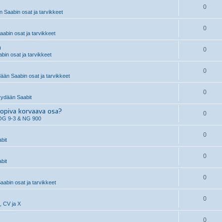
0
 Saabin osat ja tarvikkeet
0
abin osat ja tarvikkeet
n
0
in osat ja tarvikkeet
0
än Saabin osat ja tarvikkeet
0
ydään Saabit
piva korvaava osa?
0
OG 9-3 & NG 900
0
bit
0
bit
0
aabin osat ja tarvikkeet
0
, CV ja X
0