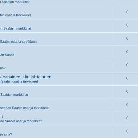
 Saabien markkinat
0
n osat ja tarvikkeet
0
n Saabien markkinat
0
aabin osat ja tarvikkeet
0
än Saabit
0
inä?
-napainen liitin johtoineen
0
 Saabin osat ja tarvikkeet
0
Saabien markkinat
0
stetaan Saabin osat ja tarvikkeet
at
0
an Saabin osat ja tarvikkeet
0
 se sinä?