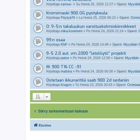
Kirjoittaja
samuu-
»
Su Heinä 26, 2026 12:27
» Sijainti:
Myydää
Kromimaski 900 OG pystykeula
Kirjoittaja
Pöytyä76
»
La Heinä 25, 2026 06:23
» Sijainti:
Osteta
O: 9-5:n takaluukun varoituskolmiokiinnikkeet
Kirjoittaja
mika.koskinen
»
Pe Heinä 24, 2026 21:24
» Sijainti:
O
99:n osaa
Kirjoittaja
KNF
»
Pe Heinä 24, 2026 14:48
» Sijainti:
Myydään Sa
9-5 2.0 aut. vm.2000 "latolöytö" projekti
Kirjoittaja
patse
»
Pe Heinä 24, 2026 12:00
» Sijainti:
Myydään 
M: 900 T16 CC -91
Kirjoittaja
matska
»
Pe Heinä 24, 2026 06:58
» Sijainti:
Myydään
Ostetaan ikkunaritilä saab 900 2d sedaniin
Kirjoittaja
Kragon
»
To Heinä 23, 2026 20:03
» Sijainti:
Ostetaan
Siirry tarkennettuun hakuun
Etusivu