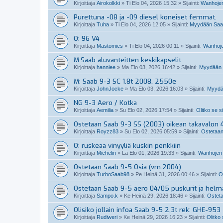
Kirjoittaja
Airokolkki
»
Ti Elo 04, 2026 15:32
» Sijainti:
Wanhojen
Purettuna -08 ja -09 diesel koneiset femmat.
Kirjoittaja
Tuha
»
Ti Elo 04, 2026 12:05
» Sijainti:
Myydään Saabi
O: 96 V4
Kirjoittaja
Mastomies
»
Ti Elo 04, 2026 00:11
» Sijainti:
Wanhoje
M:Saab aluvanteitten keskikapselit
Kirjoittaja
hanniee
»
Ma Elo 03, 2026 16:42
» Sijainti:
Myydään S
M: Saab 9-3 SC 1.8t 2008, 2550e
Kirjoittaja
JohnJocke
»
Ma Elo 03, 2026 16:03
» Sijainti:
Myydä
NG 9-3 Aero / Kotka
Kirjoittaja
Aemilia
»
Su Elo 02, 2026 17:54
» Sijainti:
Olitko se s
Ostetaan Saab 9-3 SS (2003) oikean takavalon 4
Kirjoittaja
Royzz83
»
Su Elo 02, 2026 05:59
» Sijainti:
Ostetaan
O: ruskeaa vinyyliä kuskin penkkiin
Kirjoittaja
Michelin
»
La Elo 01, 2026 19:33
» Sijainti:
Wanhojen 
Ostetaan Saab 9-5 Osia (vm.2004)
Kirjoittaja
TurboSaab98
»
Pe Heinä 31, 2026 00:46
» Sijainti:
O
Ostetaan Saab 9-5 aero 04/05 puskurit ja helm
Kirjoittaja
Sampo.k
»
Ke Heinä 29, 2026 18:46
» Sijainti:
Osteta
Olisiko jollain infoa Saab 9-5 2,3t rek: GHE-953
Kirjoittaja
Rudiweri
»
Ke Heinä 29, 2026 16:23
» Sijainti:
Olitko