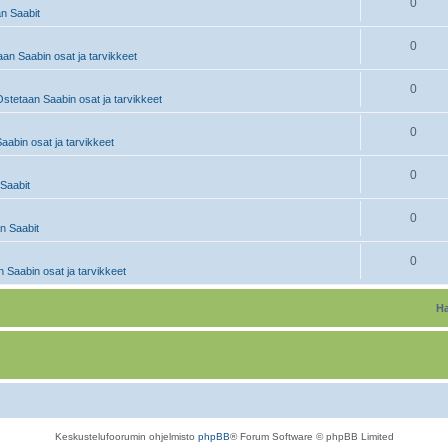
0
n Saabit
0
an Saabin osat ja tarvikkeet
0
stetaan Saabin osat ja tarvikkeet
0
abin osat ja tarvikkeet
0
Saabit
0
 Saabit
0
 Saabin osat ja tarvikkeet
Ha
Keskustelufoorumin ohjelmisto
phpBB
® Forum Software © phpBB Limited