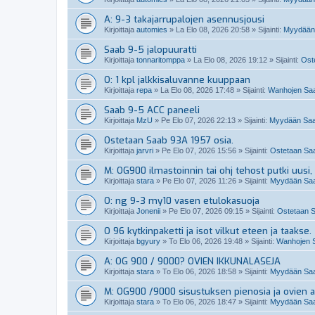
A: 9-3 takajarrupalojen asennusjousi
Kirjoittaja
automies
»
La Elo 08, 2026 20:58
» Sijainti:
Myydään 
Saab 9-5 jalopuuratti
Kirjoittaja
tonnaritomppa
»
La Elo 08, 2026 19:12
» Sijainti:
Oste
O: 1 kpl jalkkisaluvanne kuuppaan
Kirjoittaja
repa
»
La Elo 08, 2026 17:48
» Sijainti:
Wanhojen Saa
Saab 9-5 ACC paneeli
Kirjoittaja
MzU
»
Pe Elo 07, 2026 22:13
» Sijainti:
Myydään Saab
Ostetaan Saab 93A 1957 osia.
Kirjoittaja
jarvri
»
Pe Elo 07, 2026 15:56
» Sijainti:
Ostetaan Saab
M: OG900 ilmastoinnin tai ohj tehost putki uusi, 
Kirjoittaja
stara
»
Pe Elo 07, 2026 11:26
» Sijainti:
Myydään Saab
O: ng 9-3 my10 vasen etulokasuoja
Kirjoittaja
Jonenii
»
Pe Elo 07, 2026 09:15
» Sijainti:
Ostetaan S
O 96 kytkinpaketti ja isot vilkut eteen ja taakse.
Kirjoittaja
bgyury
»
To Elo 06, 2026 19:48
» Sijainti:
Wanhojen S
A: OG 900 / 9000? OVIEN IKKUNALASEJA
Kirjoittaja
stara
»
To Elo 06, 2026 18:58
» Sijainti:
Myydään Saab
M: OG900 /9000 sisustuksen pienosia ja ovien a
Kirjoittaja
stara
»
To Elo 06, 2026 18:47
» Sijainti:
Myydään Saab