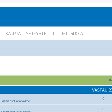
I
KAUPPA
YHTEYSTIEDOT
TIETOSUOJA
Ha
VASTAUK
0
Saabin osat ja tarvikkeet
0
Saabin osat ja tarvikkeet