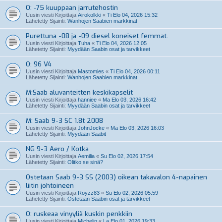
O: -75 kuuppaan jarrutehostin
Uusin viesti Kirjoittaja
Airokolkki
«
Ti Elo 04, 2026 15:32
Lähetetty Sijainti:
Wanhojen Saabien markkinat
Purettuna -08 ja -09 diesel koneiset femmat.
Uusin viesti Kirjoittaja
Tuha
«
Ti Elo 04, 2026 12:05
Lähetetty Sijainti:
Myydään Saabin osat ja tarvikkeet
O: 96 V4
Uusin viesti Kirjoittaja
Mastomies
«
Ti Elo 04, 2026 00:11
Lähetetty Sijainti:
Wanhojen Saabien markkinat
M:Saab aluvanteitten keskikapselit
Uusin viesti Kirjoittaja
hanniee
«
Ma Elo 03, 2026 16:42
Lähetetty Sijainti:
Myydään Saabin osat ja tarvikkeet
M: Saab 9-3 SC 1.8t 2008
Uusin viesti Kirjoittaja
JohnJocke
«
Ma Elo 03, 2026 16:03
Lähetetty Sijainti:
Myydään Saabit
NG 9-3 Aero / Kotka
Uusin viesti Kirjoittaja
Aemilia
«
Su Elo 02, 2026 17:54
Lähetetty Sijainti:
Olitko se sinä?
Ostetaan Saab 9-3 SS (2003) oikean takavalon 4-napainen
liitin johtoineen
Uusin viesti Kirjoittaja
Royzz83
«
Su Elo 02, 2026 05:59
Lähetetty Sijainti:
Ostetaan Saabin osat ja tarvikkeet
O: ruskeaa vinyyliä kuskin penkkiin
Uusin viesti Kirjoittaja
Michelin
«
La Elo 01, 2026 19:33