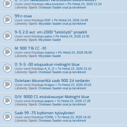
Uusin viesti Kirjoittaja
mika.koskinen
«
Pe Heinä 24, 2026 21:24
Lähetetty Sijainti:
Ostetaan Saabin osat ja tarvikkeet
99:n osaa
Uusin viesti Kirjoittaja
KNF
«
Pe Heinä 24, 2026 14:48
Lähetetty Sijainti:
Myydään Saabin osat ja tarvikkeet
9-5 2.0 aut. vm.2000 "latolöytö" projekti
Uusin viesti Kirjoittaja
patse
«
Pe Heinä 24, 2026 12:00
Lähetetty Sijainti:
Myydään Saabit
M: 900 T16 CC -91
Uusin viesti Kirjoittaja
matska
«
Pe Heinä 24, 2026 06:58
Lähetetty Sijainti:
Myydään Saabit
O: 9-5 -00 etupuskuri midnight blue
Uusin viesti Kirjoittaja
A_K_O
«
To Heinä 23, 2026 21:10
Lähetetty Sijainti:
Ostetaan Saabin osat ja tarvikkeet
Ostetaan ikkunaritilä saab 900 2d sedaniin
Uusin viesti Kirjoittaja
Kragon
«
To Heinä 23, 2026 20:03
Lähetetty Sijainti:
Ostetaan Saabin osat ja tarvikkeet
O/V: 9000 CS etulokasuojat Midnight blue
Uusin viesti Kirjoittaja
jaajore
«
To Heinä 23, 2026 17:28
Lähetetty Sijainti:
Ostetaan Saabin osat ja tarvikkeet
Saab 99 -75 kytkimen työsylinteri
Uusin viesti Kirjoittaja
FD99L
«
To Heinä 23, 2026 16:42
Lähetetty Sijainti:
Ostetaan Saabin osat ja tarvikkeet