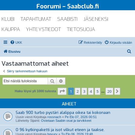
Foorumi – Saabclub.fi
KLUBI
TAPAHTUMAT
SAABISTI
JÄSENEKSI
KAUPPA
YHTEYSTIEDOT
TIETOSUOJA
UKK
Rekisteröidy
Kirjaudu sisään
E
Etusivu
t
Vastaamattomat aiheet
s
Siirry tarkennettuun hakuun
i
Etsi
Tarkennettu haku
Sivu
1
/
20
1
2
3
4
5
20
Seuraa
Haku löysi yli 1000 tulosta
…
AIHEET
Saab 900 turbo pystäri alalippa oikea tai kokonaan
Uusin viesti Kirjoittaja
rossnach
«
Pe Elo 07, 2026 00:51
Lähetetty Sijainti:
Ostetaan Saabin osat ja tarvikkeet
O 96 kytkinpaketti ja isot vilkut eteen ja taakse.
Uusin viesti Kirjoittaja
bgyury
«
To Elo 06, 2026 19:48