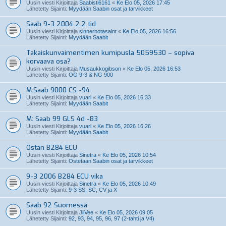
Uusin viesti Kirjoittaja
Saabisti6161
«
Ke Elo 05, 2026 17:45
Lähetetty Sijainti:
Myydään Saabin osat ja tarvikkeet
Saab 9-3 2004 2.2 tid
Uusin viesti Kirjoittaja
sinnernotasaint
«
Ke Elo 05, 2026 16:56
Lähetetty Sijainti:
Myydään Saabit
Takaiskunvaimentimen kumipusla 5059530 – sopiva
korvaava osa?
Uusin viesti Kirjoittaja
Musaukkogibson
«
Ke Elo 05, 2026 16:53
Lähetetty Sijainti:
OG 9-3 & NG 900
M:Saab 9000 CS -94
Uusin viesti Kirjoittaja
vuari
«
Ke Elo 05, 2026 16:33
Lähetetty Sijainti:
Myydään Saabit
M: Saab 99 GLS 4d -83
Uusin viesti Kirjoittaja
vuari
«
Ke Elo 05, 2026 16:26
Lähetetty Sijainti:
Myydään Saabit
Ostan B284 ECU
Uusin viesti Kirjoittaja
Sinetra
«
Ke Elo 05, 2026 10:54
Lähetetty Sijainti:
Ostetaan Saabin osat ja tarvikkeet
9-3 2006 B284 ECU vika
Uusin viesti Kirjoittaja
Sinetra
«
Ke Elo 05, 2026 10:49
Lähetetty Sijainti:
9-3 SS, SC, CV ja X
Saab 92 Suomessa
Uusin viesti Kirjoittaja
JiiVee
«
Ke Elo 05, 2026 09:05
Lähetetty Sijainti:
92, 93, 94, 95, 96, 97 (2-tahti ja V4)