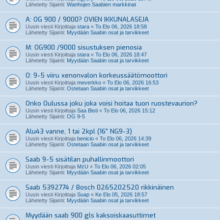
Lähetetty Sijainti:
Wanhojen Saabien markkinat
A: OG 900 / 9000? OVIEN IKKUNALASEJA
Uusin viesti Kirjoittaja
stara
«
To Elo 06, 2026 18:58
Lähetetty Sijainti:
Myydään Saabin osat ja tarvikkeet
M: OG900 /9000 sisustuksen pienosia
Uusin viesti Kirjoittaja
stara
«
To Elo 06, 2026 18:47
Lähetetty Sijainti:
Myydään Saabin osat ja tarvikkeet
O: 9-5 viiru xenonvalon korkeussäätömoottori
Uusin viesti Kirjoittaja
meverkko
«
To Elo 06, 2026 16:53
Lähetetty Sijainti:
Ostetaan Saabin osat ja tarvikkeet
Onko Oulussa joku joka voisi hoitaa tuon ruostevaurion?
Uusin viesti Kirjoittaja
Saa Bisti
«
To Elo 06, 2026 15:12
Lähetetty Sijainti:
OG 9-5
Alu43 vanne, 1 tai 2kpl (16" NG9-3)
Uusin viesti Kirjoittaja
benicio
«
To Elo 06, 2026 14:39
Lähetetty Sijainti:
Ostetaan Saabin osat ja tarvikkeet
Saab 9-5 sisätilan puhallinmoottori
Uusin viesti Kirjoittaja
MzU
«
To Elo 06, 2026 02:05
Lähetetty Sijainti:
Myydään Saabin osat ja tarvikkeet
Saab 5392774 / Bosch 0265202520 rikkinäinen
Uusin viesti Kirjoittaja
Suap
«
Ke Elo 05, 2026 18:57
Lähetetty Sijainti:
Myydään Saabin osat ja tarvikkeet
Myydään saab 900 gls kaksoiskaasuttimet