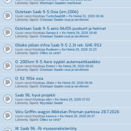
Lähetetty Sijainti:
Wanhojen Saabien markkinat
Ostetaan Saab 9-5 Osia (vm.2004)
Uusin viesti Kirjoittaja
TurboSaab98
«
Pe Heinä 31, 2026 00:46
Lähetetty Sijainti:
Ostetaan Saabin osat ja tarvikkeet
Ostetaan Saab 9-5 aero 04/05 puskurit ja helmat
Uusin viesti Kirjoittaja
Sampo.k
«
Ke Heinä 29, 2026 18:46
Lähetetty Sijainti:
Ostetaan Saabin osat ja tarvikkeet
Olisiko jollain infoa Saab 9-5 2,3t rek: GHE-953
Uusin viesti Kirjoittaja
Rudiweri
«
Ke Heinä 29, 2026 16:23
Lähetetty Sijainti:
Olitko se sinä?
O: 2001vm 9-5 Aero syyläri automaattilaatikko
Uusin viesti Kirjoittaja
Entteri
«
Ke Heinä 29, 2026 09:50
Lähetetty Sijainti:
Ostetaan Saabin osat ja tarvikkeet
O: 92 1954 osia
Uusin viesti Kirjoittaja
JiiVee
«
Ke Heinä 29, 2026 09:04
Lähetetty Sijainti:
Ostetaan Saabin osat ja tarvikkeet
Saab 96, hyvä projekti
Uusin viesti Kirjoittaja
eltzi
«
Ke Heinä 29, 2026 07:53
Lähetetty Sijainti:
Myydään Saabit
Viiru Griffin-wagon Mikkolan Prisman parkissa 28.7.2026
Uusin viesti Kirjoittaja
kaseva
«
Ke Heinä 29, 2026 00:37
Lähetetty Sijainti:
Olitko se sinä?
M: Saab 96 -74 museorekisteröity