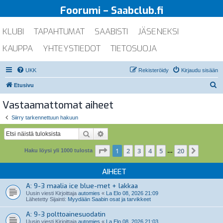
Foorumi – Saabclub.fi
KLUBI
TAPAHTUMAT
SAABISTI
JÄSENEKSI
KAUPPA
YHTEYSTIEDOT
TIETOSUOJA
UKK
Rekisteröidy
Kirjaudu sisään
E
Etusivu
t
Vastaamattomat aiheet
s
Siirry tarkennettuun hakuun
i
Etsi
Tarkennettu haku
Sivu
1
/
20
1
2
3
4
5
20
Seuraa
Haku löysi yli 1000 tulosta
…
AIHEET
A: 9-3 maalia ice blue-met + lakkaa
Uusin viesti Kirjoittaja
automies
«
La Elo 08, 2026 21:09
Lähetetty Sijainti:
Myydään Saabin osat ja tarvikkeet
A: 9-3 polttoainesuodatin
Uusin viesti Kirjoittaja
automies
«
La Elo 08, 2026 21:03