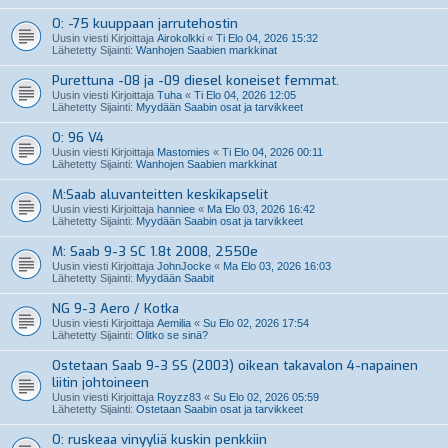
O: -75 kuuppaan jarrutehostin
Uusin viesti Kirjoittaja
Airokolkki
«
Ti Elo 04, 2026 15:32
Lähetetty Sijainti:
Wanhojen Saabien markkinat
Purettuna -08 ja -09 diesel koneiset femmat.
Uusin viesti Kirjoittaja
Tuha
«
Ti Elo 04, 2026 12:05
Lähetetty Sijainti:
Myydään Saabin osat ja tarvikkeet
O: 96 V4
Uusin viesti Kirjoittaja
Mastomies
«
Ti Elo 04, 2026 00:11
Lähetetty Sijainti:
Wanhojen Saabien markkinat
M:Saab aluvanteitten keskikapselit
Uusin viesti Kirjoittaja
hanniee
«
Ma Elo 03, 2026 16:42
Lähetetty Sijainti:
Myydään Saabin osat ja tarvikkeet
M: Saab 9-3 SC 1.8t 2008, 2550e
Uusin viesti Kirjoittaja
JohnJocke
«
Ma Elo 03, 2026 16:03
Lähetetty Sijainti:
Myydään Saabit
NG 9-3 Aero / Kotka
Uusin viesti Kirjoittaja
Aemilia
«
Su Elo 02, 2026 17:54
Lähetetty Sijainti:
Olitko se sinä?
Ostetaan Saab 9-3 SS (2003) oikean takavalon 4-napainen
liitin johtoineen
Uusin viesti Kirjoittaja
Royzz83
«
Su Elo 02, 2026 05:59
Lähetetty Sijainti:
Ostetaan Saabin osat ja tarvikkeet
O: ruskeaa vinyyliä kuskin penkkiin