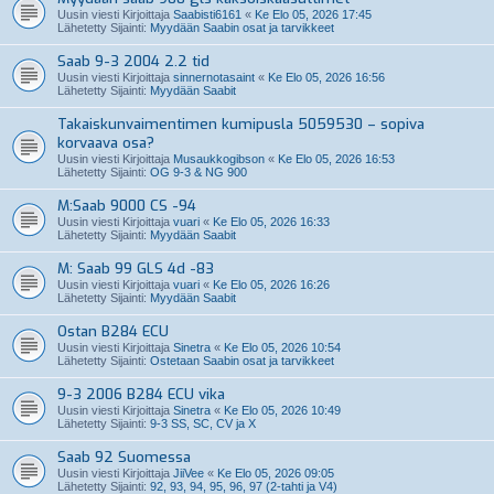
Uusin viesti Kirjoittaja
Saabisti6161
«
Ke Elo 05, 2026 17:45
Lähetetty Sijainti:
Myydään Saabin osat ja tarvikkeet
Saab 9-3 2004 2.2 tid
Uusin viesti Kirjoittaja
sinnernotasaint
«
Ke Elo 05, 2026 16:56
Lähetetty Sijainti:
Myydään Saabit
Takaiskunvaimentimen kumipusla 5059530 – sopiva
korvaava osa?
Uusin viesti Kirjoittaja
Musaukkogibson
«
Ke Elo 05, 2026 16:53
Lähetetty Sijainti:
OG 9-3 & NG 900
M:Saab 9000 CS -94
Uusin viesti Kirjoittaja
vuari
«
Ke Elo 05, 2026 16:33
Lähetetty Sijainti:
Myydään Saabit
M: Saab 99 GLS 4d -83
Uusin viesti Kirjoittaja
vuari
«
Ke Elo 05, 2026 16:26
Lähetetty Sijainti:
Myydään Saabit
Ostan B284 ECU
Uusin viesti Kirjoittaja
Sinetra
«
Ke Elo 05, 2026 10:54
Lähetetty Sijainti:
Ostetaan Saabin osat ja tarvikkeet
9-3 2006 B284 ECU vika
Uusin viesti Kirjoittaja
Sinetra
«
Ke Elo 05, 2026 10:49
Lähetetty Sijainti:
9-3 SS, SC, CV ja X
Saab 92 Suomessa
Uusin viesti Kirjoittaja
JiiVee
«
Ke Elo 05, 2026 09:05
Lähetetty Sijainti:
92, 93, 94, 95, 96, 97 (2-tahti ja V4)