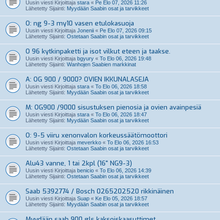
Uusin viesti Kirjoittaja
stara
«
Pe Elo 07, 2026 11:26
Lähetetty Sijainti:
Myydään Saabin osat ja tarvikkeet
O: ng 9-3 my10 vasen etulokasuoja
Uusin viesti Kirjoittaja
Jonenii
«
Pe Elo 07, 2026 09:15
Lähetetty Sijainti:
Ostetaan Saabin osat ja tarvikkeet
O 96 kytkinpaketti ja isot vilkut eteen ja taakse.
Uusin viesti Kirjoittaja
bgyury
«
To Elo 06, 2026 19:48
Lähetetty Sijainti:
Wanhojen Saabien markkinat
A: OG 900 / 9000? OVIEN IKKUNALASEJA
Uusin viesti Kirjoittaja
stara
«
To Elo 06, 2026 18:58
Lähetetty Sijainti:
Myydään Saabin osat ja tarvikkeet
M: OG900 /9000 sisustuksen pienosia ja ovien avainpesiä
Uusin viesti Kirjoittaja
stara
«
To Elo 06, 2026 18:47
Lähetetty Sijainti:
Myydään Saabin osat ja tarvikkeet
O: 9-5 viiru xenonvalon korkeussäätömoottori
Uusin viesti Kirjoittaja
meverkko
«
To Elo 06, 2026 16:53
Lähetetty Sijainti:
Ostetaan Saabin osat ja tarvikkeet
Alu43 vanne, 1 tai 2kpl (16" NG9-3)
Uusin viesti Kirjoittaja
benicio
«
To Elo 06, 2026 14:39
Lähetetty Sijainti:
Ostetaan Saabin osat ja tarvikkeet
Saab 5392774 / Bosch 0265202520 rikkinäinen
Uusin viesti Kirjoittaja
Suap
«
Ke Elo 05, 2026 18:57
Lähetetty Sijainti:
Myydään Saabin osat ja tarvikkeet
Myydään saab 900 gls kaksoiskaasuttimet