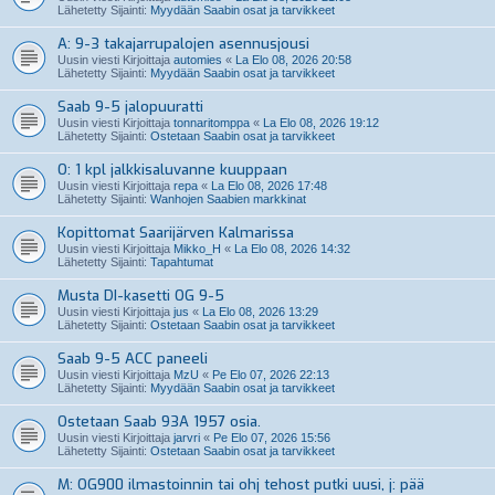
Lähetetty Sijainti:
Myydään Saabin osat ja tarvikkeet
A: 9-3 takajarrupalojen asennusjousi
Uusin viesti Kirjoittaja
automies
«
La Elo 08, 2026 20:58
Lähetetty Sijainti:
Myydään Saabin osat ja tarvikkeet
Saab 9-5 jalopuuratti
Uusin viesti Kirjoittaja
tonnaritomppa
«
La Elo 08, 2026 19:12
Lähetetty Sijainti:
Ostetaan Saabin osat ja tarvikkeet
O: 1 kpl jalkkisaluvanne kuuppaan
Uusin viesti Kirjoittaja
repa
«
La Elo 08, 2026 17:48
Lähetetty Sijainti:
Wanhojen Saabien markkinat
Kopittomat Saarijärven Kalmarissa
Uusin viesti Kirjoittaja
Mikko_H
«
La Elo 08, 2026 14:32
Lähetetty Sijainti:
Tapahtumat
Musta DI-kasetti OG 9-5
Uusin viesti Kirjoittaja
jus
«
La Elo 08, 2026 13:29
Lähetetty Sijainti:
Ostetaan Saabin osat ja tarvikkeet
Saab 9-5 ACC paneeli
Uusin viesti Kirjoittaja
MzU
«
Pe Elo 07, 2026 22:13
Lähetetty Sijainti:
Myydään Saabin osat ja tarvikkeet
Ostetaan Saab 93A 1957 osia.
Uusin viesti Kirjoittaja
jarvri
«
Pe Elo 07, 2026 15:56
Lähetetty Sijainti:
Ostetaan Saabin osat ja tarvikkeet
M: OG900 ilmastoinnin tai ohj tehost putki uusi, j: pää