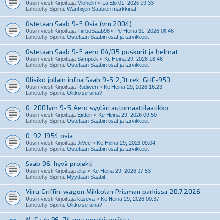
Uusin viesti Kirjoittaja
Michelin
«
La Elo 01, 2026 19:33
Lähetetty Sijainti:
Wanhojen Saabien markkinat
Ostetaan Saab 9-5 Osia (vm.2004)
Uusin viesti Kirjoittaja
TurboSaab98
«
Pe Heinä 31, 2026 00:46
Lähetetty Sijainti:
Ostetaan Saabin osat ja tarvikkeet
Ostetaan Saab 9-5 aero 04/05 puskurit ja helmat
Uusin viesti Kirjoittaja
Sampo.k
«
Ke Heinä 29, 2026 18:46
Lähetetty Sijainti:
Ostetaan Saabin osat ja tarvikkeet
Olisiko jollain infoa Saab 9-5 2,3t rek: GHE-953
Uusin viesti Kirjoittaja
Rudiweri
«
Ke Heinä 29, 2026 16:23
Lähetetty Sijainti:
Olitko se sinä?
O: 2001vm 9-5 Aero syyläri automaattilaatikko
Uusin viesti Kirjoittaja
Entteri
«
Ke Heinä 29, 2026 09:50
Lähetetty Sijainti:
Ostetaan Saabin osat ja tarvikkeet
O: 92 1954 osia
Uusin viesti Kirjoittaja
JiiVee
«
Ke Heinä 29, 2026 09:04
Lähetetty Sijainti:
Ostetaan Saabin osat ja tarvikkeet
Saab 96, hyvä projekti
Uusin viesti Kirjoittaja
eltzi
«
Ke Heinä 29, 2026 07:53
Lähetetty Sijainti:
Myydään Saabit
Viiru Griffin-wagon Mikkolan Prisman parkissa 28.7.2026
Uusin viesti Kirjoittaja
kaseva
«
Ke Heinä 29, 2026 00:37
Lähetetty Sijainti:
Olitko se sinä?
M: Saab 96 -74 museorekisteröity