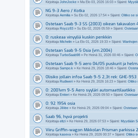
Kirjoittaja
JohnJocke
»
Ma Elo 03, 2026 16:03
» Sijainti:
Myydä
NG 9-3 Aero / Kotka
Kirjoittaja
Aemilia
»
Su Elo 02, 2026 17:54
» Sijainti:
Olitko se s
Ostetaan Saab 9-3 SS (2003) oikean takavalon 4
Kirjoittaja
Royzz83
»
Su Elo 02, 2026 05:59
» Sijainti:
Ostetaan
O: ruskeaa vinyyliä kuskin penkkiin
Kirjoittaja
Michelin
»
La Elo 01, 2026 19:33
» Sijainti:
Wanhojen 
Ostetaan Saab 9-5 Osia (vm.2004)
Kirjoittaja
TurboSaab98
»
Pe Heinä 31, 2026 00:46
» Sijainti:
O
Ostetaan Saab 9-5 aero 04/05 puskurit ja helm
Kirjoittaja
Sampo.k
»
Ke Heinä 29, 2026 18:46
» Sijainti:
Osteta
Olisiko jollain infoa Saab 9-5 2,3t rek: GHE-953
Kirjoittaja
Rudiweri
»
Ke Heinä 29, 2026 16:23
» Sijainti:
Olitko
O: 2001vm 9-5 Aero syyläri automaattilaatikko
Kirjoittaja
Entteri
»
Ke Heinä 29, 2026 09:50
» Sijainti:
Ostetaan
O: 92 1954 osia
Kirjoittaja
JiiVee
»
Ke Heinä 29, 2026 09:04
» Sijainti:
Ostetaan 
Saab 96, hyvä projekti
Kirjoittaja
eltzi
»
Ke Heinä 29, 2026 07:53
» Sijainti:
Myydään Sa
Viiru Griffin-wagon Mikkolan Prisman parkissa 
Kirjoittaja
kaseva
»
Ke Heinä 29, 2026 00:37
» Sijainti:
Olitko s