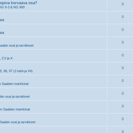
piva korvaava osa?
0
OG 9-3 & NG 900
0
bit
0
bit
0
aabin osat ja tarvikkeet
0
, CV ja X
0
5, 96, 97 (2-tahti ja V4)
0
 Saabien markkinat
0
n osat ja tarvikkeet
0
n Saabien markkinat
0
aabin osat ja tarvikkeet
0