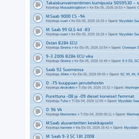
Takaiskunvaimentimen kumipusla 5059530 – so
Kirjoittaja
Musaukkogibson
»
Ke Elo 05, 2026 16:53
» Sijainti:
M:Saab 9000 CS -94
Kirjoittaja
vuari
»
Ke Elo 05, 2026 16:33
» Sijainti:
Myydään Saa
M: Saab 99 GLS 4d -83
Kirjoittaja
vuari
»
Ke Elo 05, 2026 16:26
» Sijainti:
Myydään Saa
Ostan B284 ECU
Kirjoittaja
Sinetra
»
Ke Elo 05, 2026 10:54
» Sijainti:
Ostetaan S
9-3 2006 B284 ECU vika
Kirjoittaja
Sinetra
»
Ke Elo 05, 2026 10:49
» Sijainti:
9-3 SS, SC
Saab 92 Suomessa
Kirjoittaja
JiiVee
»
Ke Elo 05, 2026 09:05
» Sijainti:
92, 93, 94, 9
O: -75 kuuppaan jarrutehostin
Kirjoittaja
Airokolkki
»
Ti Elo 04, 2026 15:32
» Sijainti:
Wanhojen
Purettuna -08 ja -09 diesel koneiset femmat.
Kirjoittaja
Tuha
»
Ti Elo 04, 2026 12:05
» Sijainti:
Myydään Saabi
O: 96 V4
Kirjoittaja
Mastomies
»
Ti Elo 04, 2026 00:11
» Sijainti:
Wanhoje
M:Saab aluvanteitten keskikapselit
Kirjoittaja
hanniee
»
Ma Elo 03, 2026 16:42
» Sijainti:
Myydään S
M: Saab 9-3 SC 1.8t 2008