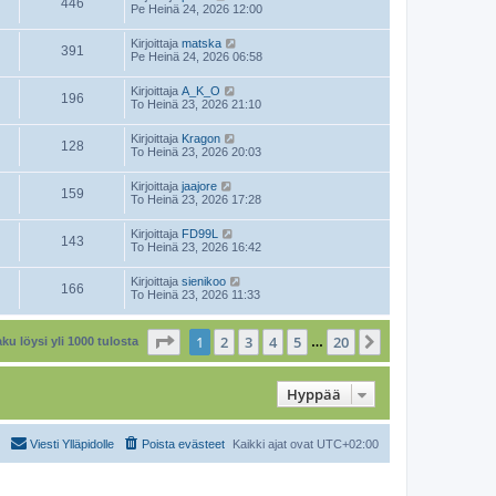
446
Pe Heinä 24, 2026 12:00
Kirjoittaja
matska
391
Pe Heinä 24, 2026 06:58
Kirjoittaja
A_K_O
196
To Heinä 23, 2026 21:10
Kirjoittaja
Kragon
128
To Heinä 23, 2026 20:03
Kirjoittaja
jaajore
159
To Heinä 23, 2026 17:28
Kirjoittaja
FD99L
143
To Heinä 23, 2026 16:42
Kirjoittaja
sienikoo
166
To Heinä 23, 2026 11:33
Sivu
1
/
20
1
2
3
4
5
20
Seuraava
ku löysi yli 1000 tulosta
…
Hyppää
Viesti Ylläpidolle
Poista evästeet
Kaikki ajat ovat
UTC+02:00