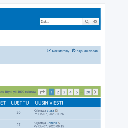
Etsi
Tarkennettu hak
Rekisteröidy
Kirjaudu sisään
Sivu
1
/
20
1
2
3
4
5
20
Seuraava
ku löysi yli 1000 tulosta
…
SET
LUETTU
UUSIN VIESTI
Kirjoittaja
stara
20
Pe Elo 07, 2026 11:26
Kirjoittaja
Jonenii
27
Pe Elo 07, 2026 09:15