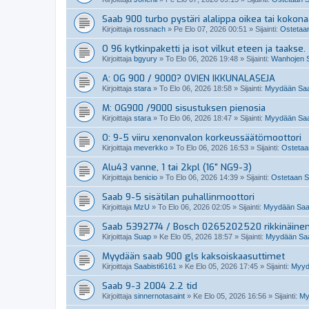
Saab 900 turbo pystäri alalippa oikea tai kokon
Kirjoittaja
rossnach
»
Pe Elo 07, 2026 00:51
» Sijainti:
Ostetaan
O 96 kytkinpaketti ja isot vilkut eteen ja taakse.
Kirjoittaja
bgyury
»
To Elo 06, 2026 19:48
» Sijainti:
Wanhojen S
A: OG 900 / 9000? OVIEN IKKUNALASEJA
Kirjoittaja
stara
»
To Elo 06, 2026 18:58
» Sijainti:
Myydään Saab
M: OG900 /9000 sisustuksen pienosia
Kirjoittaja
stara
»
To Elo 06, 2026 18:47
» Sijainti:
Myydään Saab
O: 9-5 viiru xenonvalon korkeussäätömoottori
Kirjoittaja
meverkko
»
To Elo 06, 2026 16:53
» Sijainti:
Ostetaan
Alu43 vanne, 1 tai 2kpl (16" NG9-3)
Kirjoittaja
benicio
»
To Elo 06, 2026 14:39
» Sijainti:
Ostetaan Sa
Saab 9-5 sisätilan puhallinmoottori
Kirjoittaja
MzU
»
To Elo 06, 2026 02:05
» Sijainti:
Myydään Saabi
Saab 5392774 / Bosch 0265202520 rikkinäine
Kirjoittaja
Suap
»
Ke Elo 05, 2026 18:57
» Sijainti:
Myydään Saab
Myydään saab 900 gls kaksoiskaasuttimet
Kirjoittaja
Saabisti6161
»
Ke Elo 05, 2026 17:45
» Sijainti:
Myydä
Saab 9-3 2004 2.2 tid
Kirjoittaja
sinnernotasaint
»
Ke Elo 05, 2026 16:56
» Sijainti:
My