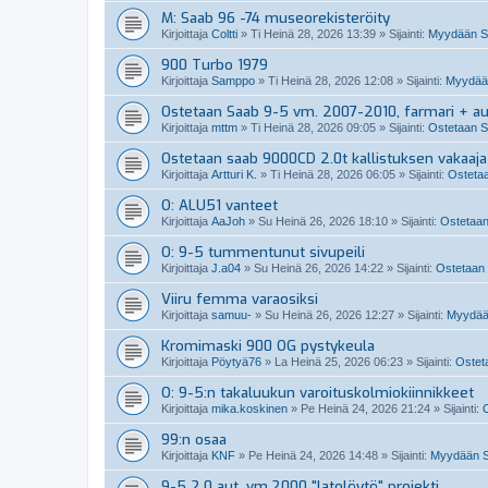
M: Saab 96 -74 museorekisteröity
Kirjoittaja
Coltti
»
Ti Heinä 28, 2026 13:39
» Sijainti:
Myydään S
900 Turbo 1979
Kirjoittaja
Samppo
»
Ti Heinä 28, 2026 12:08
» Sijainti:
Myydään
Ostetaan Saab 9-5 vm. 2007-2010, farmari + a
Kirjoittaja
mttm
»
Ti Heinä 28, 2026 09:05
» Sijainti:
Ostetaan S
Ostetaan saab 9000CD 2.0t kallistuksen vakaaja
Kirjoittaja
Artturi K.
»
Ti Heinä 28, 2026 06:05
» Sijainti:
Ostetaa
O: ALU51 vanteet
Kirjoittaja
AaJoh
»
Su Heinä 26, 2026 18:10
» Sijainti:
Ostetaan
O: 9-5 tummentunut sivupeili
Kirjoittaja
J.a04
»
Su Heinä 26, 2026 14:22
» Sijainti:
Ostetaan 
Viiru femma varaosiksi
Kirjoittaja
samuu-
»
Su Heinä 26, 2026 12:27
» Sijainti:
Myydää
Kromimaski 900 OG pystykeula
Kirjoittaja
Pöytyä76
»
La Heinä 25, 2026 06:23
» Sijainti:
Osteta
O: 9-5:n takaluukun varoituskolmiokiinnikkeet
Kirjoittaja
mika.koskinen
»
Pe Heinä 24, 2026 21:24
» Sijainti:
O
99:n osaa
Kirjoittaja
KNF
»
Pe Heinä 24, 2026 14:48
» Sijainti:
Myydään Sa
9-5 2.0 aut. vm.2000 "latolöytö" projekti