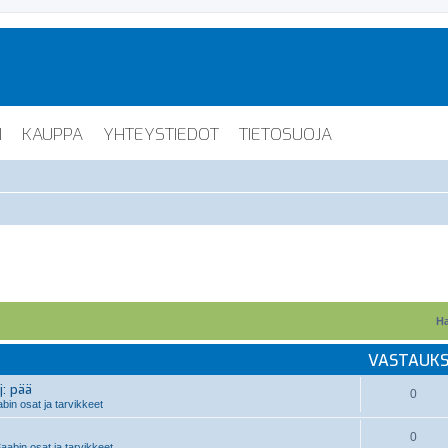
I
KAUPPA
YHTEYSTIEDOT
TIETOSUOJA
Ha
VASTAUK
j: pää
0
in osat ja tarvikkeet
0
aabin osat ja tarvikkeet