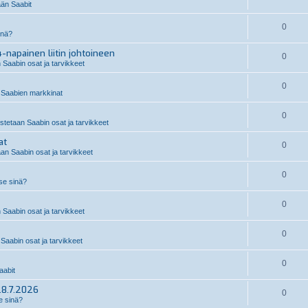
än Saabit
0
inä?
-napainen liitin johtoineen
0
 Saabin osat ja tarvikkeet
0
Saabien markkinat
0
stetaan Saabin osat ja tarvikkeet
at
0
an Saabin osat ja tarvikkeet
0
 se sinä?
0
 Saabin osat ja tarvikkeet
0
Saabin osat ja tarvikkeet
0
abit
28.7.2026
0
e sinä?