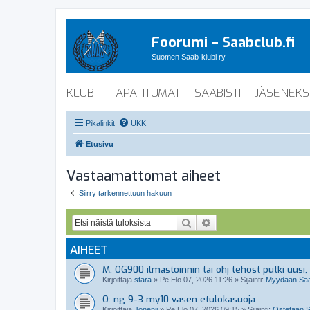
Foorumi – Saabclub.fi
Suomen Saab-klubi ry
KLUBI
TAPAHTUMAT
SAABISTI
JÄSENEKS
Pikalinkit
UKK
Etusivu
Vastaamattomat aiheet
Siirry tarkennettuun hakuun
Etsi
Tarkennettu haku
AIHEET
M: OG900 ilmastoinnin tai ohj tehost putki uusi, 
Kirjoittaja
stara
»
Pe Elo 07, 2026 11:26
» Sijainti:
Myydään Saab
O: ng 9-3 my10 vasen etulokasuoja
Kirjoittaja
Jonenii
»
Pe Elo 07, 2026 09:15
» Sijainti:
Ostetaan S