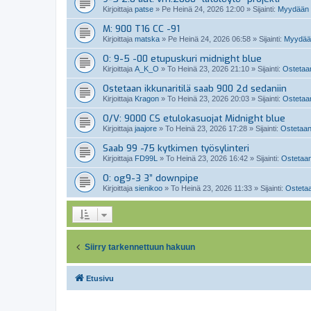
Kirjoittaja
patse
»
Pe Heinä 24, 2026 12:00
» Sijainti:
Myydään 
M: 900 T16 CC -91
Kirjoittaja
matska
»
Pe Heinä 24, 2026 06:58
» Sijainti:
Myydään
O: 9-5 -00 etupuskuri midnight blue
Kirjoittaja
A_K_O
»
To Heinä 23, 2026 21:10
» Sijainti:
Ostetaan
Ostetaan ikkunaritilä saab 900 2d sedaniin
Kirjoittaja
Kragon
»
To Heinä 23, 2026 20:03
» Sijainti:
Ostetaan
O/V: 9000 CS etulokasuojat Midnight blue
Kirjoittaja
jaajore
»
To Heinä 23, 2026 17:28
» Sijainti:
Ostetaan
Saab 99 -75 kytkimen työsylinteri
Kirjoittaja
FD99L
»
To Heinä 23, 2026 16:42
» Sijainti:
Ostetaan
O: og9-3 3” downpipe
Kirjoittaja
sienikoo
»
To Heinä 23, 2026 11:33
» Sijainti:
Ostetaa
Siirry tarkennettuun hakuun
Etusivu