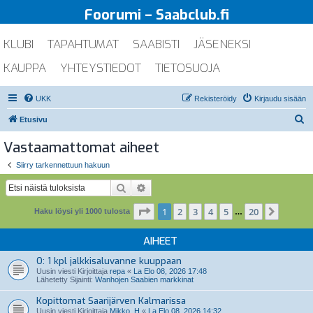
Foorumi – Saabclub.fi
KLUBI
TAPAHTUMAT
SAABISTI
JÄSENEKSI
KAUPPA
YHTEYSTIEDOT
TIETOSUOJA
UKK
Rekisteröidy
Kirjaudu sisään
E
Etusivu
t
Vastaamattomat aiheet
s
Siirry tarkennettuun hakuun
i
Etsi
Tarkennettu haku
Sivu
1
/
20
1
2
3
4
5
20
Seuraa
Haku löysi yli 1000 tulosta
…
AIHEET
O: 1 kpl jalkkisaluvanne kuuppaan
Uusin viesti Kirjoittaja
repa
«
La Elo 08, 2026 17:48
Lähetetty Sijainti:
Wanhojen Saabien markkinat
Kopittomat Saarijärven Kalmarissa
Uusin viesti Kirjoittaja
Mikko_H
«
La Elo 08, 2026 14:32