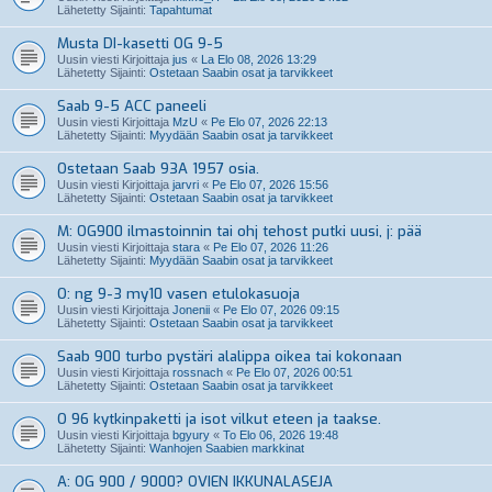
Lähetetty Sijainti:
Tapahtumat
Musta DI-kasetti OG 9-5
Uusin viesti Kirjoittaja
jus
«
La Elo 08, 2026 13:29
Lähetetty Sijainti:
Ostetaan Saabin osat ja tarvikkeet
Saab 9-5 ACC paneeli
Uusin viesti Kirjoittaja
MzU
«
Pe Elo 07, 2026 22:13
Lähetetty Sijainti:
Myydään Saabin osat ja tarvikkeet
Ostetaan Saab 93A 1957 osia.
Uusin viesti Kirjoittaja
jarvri
«
Pe Elo 07, 2026 15:56
Lähetetty Sijainti:
Ostetaan Saabin osat ja tarvikkeet
M: OG900 ilmastoinnin tai ohj tehost putki uusi, j: pää
Uusin viesti Kirjoittaja
stara
«
Pe Elo 07, 2026 11:26
Lähetetty Sijainti:
Myydään Saabin osat ja tarvikkeet
O: ng 9-3 my10 vasen etulokasuoja
Uusin viesti Kirjoittaja
Jonenii
«
Pe Elo 07, 2026 09:15
Lähetetty Sijainti:
Ostetaan Saabin osat ja tarvikkeet
Saab 900 turbo pystäri alalippa oikea tai kokonaan
Uusin viesti Kirjoittaja
rossnach
«
Pe Elo 07, 2026 00:51
Lähetetty Sijainti:
Ostetaan Saabin osat ja tarvikkeet
O 96 kytkinpaketti ja isot vilkut eteen ja taakse.
Uusin viesti Kirjoittaja
bgyury
«
To Elo 06, 2026 19:48
Lähetetty Sijainti:
Wanhojen Saabien markkinat
A: OG 900 / 9000? OVIEN IKKUNALASEJA