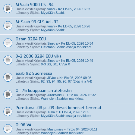
M:Saab 9000 CS -94
Uusin viesti Kirjoittaja
vuari
«
Ke Elo 05, 2026 16:33
Lähetetty Sijainti:
Myydään Saabit
M: Saab 99 GLS 4d -83
Uusin viesti Kirjoittaja
vuari
«
Ke Elo 05, 2026 16:26
Lähetetty Sijainti:
Myydään Saabit
Ostan B284 ECU
Uusin viesti Kirjoittaja
Sinetra
«
Ke Elo 05, 2026 10:54
Lähetetty Sijainti:
Ostetaan Saabin osat ja tarvikkeet
9-3 2006 B284 ECU vika
Uusin viesti Kirjoittaja
Sinetra
«
Ke Elo 05, 2026 10:49
Lähetetty Sijainti:
9-3 SS, SC, CV ja X
Saab 92 Suomessa
Uusin viesti Kirjoittaja
JiiVee
«
Ke Elo 05, 2026 09:05
Lähetetty Sijainti:
92, 93, 94, 95, 96, 97 (2-tahti ja V4)
O: -75 kuuppaan jarrutehostin
Uusin viesti Kirjoittaja
Airokolkki
«
Ti Elo 04, 2026 15:32
Lähetetty Sijainti:
Wanhojen Saabien markkinat
Purettuna -08 ja -09 diesel koneiset femmat.
Uusin viesti Kirjoittaja
Tuha
«
Ti Elo 04, 2026 12:05
Lähetetty Sijainti:
Myydään Saabin osat ja tarvikkeet
O: 96 V4
Uusin viesti Kirjoittaja
Mastomies
«
Ti Elo 04, 2026 00:11
Lähetetty Sijainti:
Wanhojen Saabien markkinat