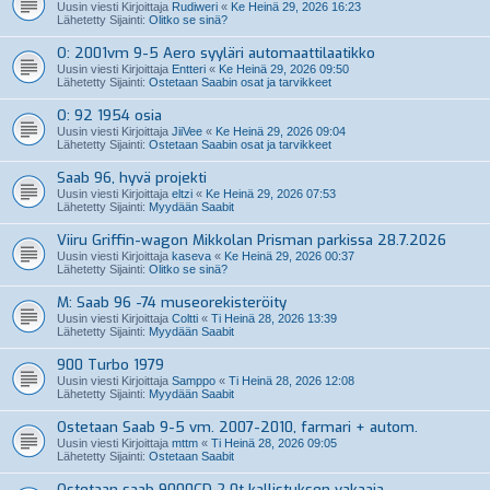
Uusin viesti Kirjoittaja
Rudiweri
«
Ke Heinä 29, 2026 16:23
Lähetetty Sijainti:
Olitko se sinä?
O: 2001vm 9-5 Aero syyläri automaattilaatikko
Uusin viesti Kirjoittaja
Entteri
«
Ke Heinä 29, 2026 09:50
Lähetetty Sijainti:
Ostetaan Saabin osat ja tarvikkeet
O: 92 1954 osia
Uusin viesti Kirjoittaja
JiiVee
«
Ke Heinä 29, 2026 09:04
Lähetetty Sijainti:
Ostetaan Saabin osat ja tarvikkeet
Saab 96, hyvä projekti
Uusin viesti Kirjoittaja
eltzi
«
Ke Heinä 29, 2026 07:53
Lähetetty Sijainti:
Myydään Saabit
Viiru Griffin-wagon Mikkolan Prisman parkissa 28.7.2026
Uusin viesti Kirjoittaja
kaseva
«
Ke Heinä 29, 2026 00:37
Lähetetty Sijainti:
Olitko se sinä?
M: Saab 96 -74 museorekisteröity
Uusin viesti Kirjoittaja
Coltti
«
Ti Heinä 28, 2026 13:39
Lähetetty Sijainti:
Myydään Saabit
900 Turbo 1979
Uusin viesti Kirjoittaja
Samppo
«
Ti Heinä 28, 2026 12:08
Lähetetty Sijainti:
Myydään Saabit
Ostetaan Saab 9-5 vm. 2007-2010, farmari + autom.
Uusin viesti Kirjoittaja
mttm
«
Ti Heinä 28, 2026 09:05
Lähetetty Sijainti:
Ostetaan Saabit
Ostetaan saab 9000CD 2.0t kallistuksen vakaaja