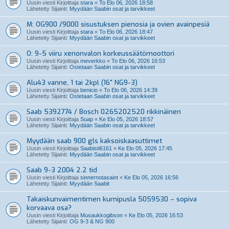
Uusin viesti Kirjoittaja
stara
«
To Elo 06, 2026 18:58
Lähetetty Sijainti:
Myydään Saabin osat ja tarvikkeet
M: OG900 /9000 sisustuksen pienosia ja ovien avainpesiä
Uusin viesti Kirjoittaja
stara
«
To Elo 06, 2026 18:47
Lähetetty Sijainti:
Myydään Saabin osat ja tarvikkeet
O: 9-5 viiru xenonvalon korkeussäätömoottori
Uusin viesti Kirjoittaja
meverkko
«
To Elo 06, 2026 16:53
Lähetetty Sijainti:
Ostetaan Saabin osat ja tarvikkeet
Alu43 vanne, 1 tai 2kpl (16" NG9-3)
Uusin viesti Kirjoittaja
benicio
«
To Elo 06, 2026 14:39
Lähetetty Sijainti:
Ostetaan Saabin osat ja tarvikkeet
Saab 5392774 / Bosch 0265202520 rikkinäinen
Uusin viesti Kirjoittaja
Suap
«
Ke Elo 05, 2026 18:57
Lähetetty Sijainti:
Myydään Saabin osat ja tarvikkeet
Myydään saab 900 gls kaksoiskaasuttimet
Uusin viesti Kirjoittaja
Saabisti6161
«
Ke Elo 05, 2026 17:45
Lähetetty Sijainti:
Myydään Saabin osat ja tarvikkeet
Saab 9-3 2004 2.2 tid
Uusin viesti Kirjoittaja
sinnernotasaint
«
Ke Elo 05, 2026 16:56
Lähetetty Sijainti:
Myydään Saabit
Takaiskunvaimentimen kumipusla 5059530 – sopiva
korvaava osa?
Uusin viesti Kirjoittaja
Musaukkogibson
«
Ke Elo 05, 2026 16:53
Lähetetty Sijainti:
OG 9-3 & NG 900