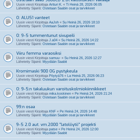
Uusin viesti Kirjoittaja
Artturi K.
«
Ti Heinä 28, 2026 06:05
Lähetetty Sijainti:
Ostetaan Saabin osat ja tarvikkeet
O: ALU51 vanteet
Uusin viesti Kirjoittaja
AaJoh
«
Su Heinä 26, 2026 18:10
Lähetetty Sijainti:
Ostetaan Saabin osat ja tarvikkeet
O: 9-5 tummentunut sivupeili
Uusin viesti Kirjoittaja
J.a04
«
Su Heinä 26, 2026 14:22
Lähetetty Sijainti:
Ostetaan Saabin osat ja tarvikkeet
Viiru femma varaosiksi
Uusin viesti Kirjoittaja
samuu-
«
Su Heinä 26, 2026 12:27
Lähetetty Sijainti:
Myydään Saabit
Kromimaski 900 OG pystykeula
Uusin viesti Kirjoittaja
Pöytyä76
«
La Heinä 25, 2026 06:23
Lähetetty Sijainti:
Ostetaan Saabin osat ja tarvikkeet
O: 9-5:n takaluukun varoituskolmiokiinnikkeet
Uusin viesti Kirjoittaja
mika.koskinen
«
Pe Heinä 24, 2026 21:24
Lähetetty Sijainti:
Ostetaan Saabin osat ja tarvikkeet
99:n osaa
Uusin viesti Kirjoittaja
KNF
«
Pe Heinä 24, 2026 14:48
Lähetetty Sijainti:
Myydään Saabin osat ja tarvikkeet
9-5 2.0 aut. vm.2000 "latolöytö" projekti
Uusin viesti Kirjoittaja
patse
«
Pe Heinä 24, 2026 12:00
Lähetetty Sijainti:
Myydään Saabit