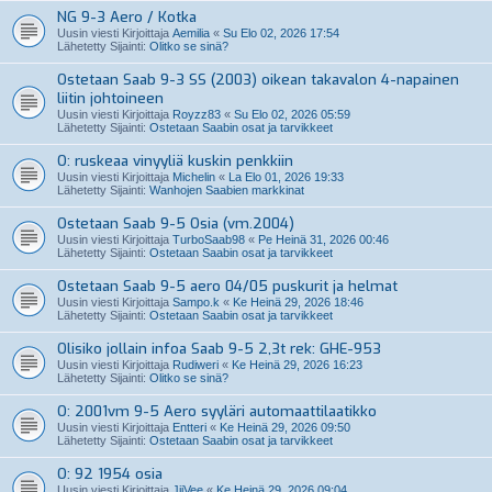
NG 9-3 Aero / Kotka
Uusin viesti Kirjoittaja
Aemilia
«
Su Elo 02, 2026 17:54
Lähetetty Sijainti:
Olitko se sinä?
Ostetaan Saab 9-3 SS (2003) oikean takavalon 4-napainen
liitin johtoineen
Uusin viesti Kirjoittaja
Royzz83
«
Su Elo 02, 2026 05:59
Lähetetty Sijainti:
Ostetaan Saabin osat ja tarvikkeet
O: ruskeaa vinyyliä kuskin penkkiin
Uusin viesti Kirjoittaja
Michelin
«
La Elo 01, 2026 19:33
Lähetetty Sijainti:
Wanhojen Saabien markkinat
Ostetaan Saab 9-5 Osia (vm.2004)
Uusin viesti Kirjoittaja
TurboSaab98
«
Pe Heinä 31, 2026 00:46
Lähetetty Sijainti:
Ostetaan Saabin osat ja tarvikkeet
Ostetaan Saab 9-5 aero 04/05 puskurit ja helmat
Uusin viesti Kirjoittaja
Sampo.k
«
Ke Heinä 29, 2026 18:46
Lähetetty Sijainti:
Ostetaan Saabin osat ja tarvikkeet
Olisiko jollain infoa Saab 9-5 2,3t rek: GHE-953
Uusin viesti Kirjoittaja
Rudiweri
«
Ke Heinä 29, 2026 16:23
Lähetetty Sijainti:
Olitko se sinä?
O: 2001vm 9-5 Aero syyläri automaattilaatikko
Uusin viesti Kirjoittaja
Entteri
«
Ke Heinä 29, 2026 09:50
Lähetetty Sijainti:
Ostetaan Saabin osat ja tarvikkeet
O: 92 1954 osia
Uusin viesti Kirjoittaja
JiiVee
«
Ke Heinä 29, 2026 09:04