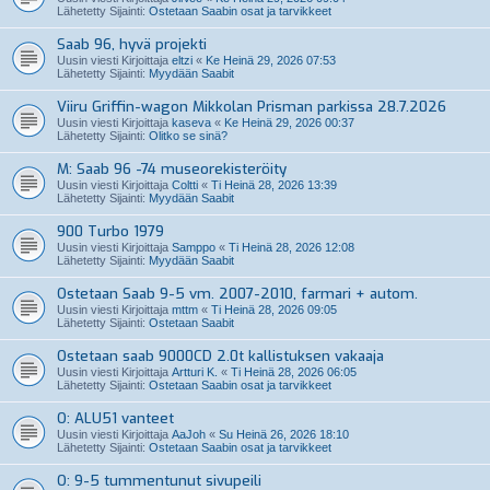
Lähetetty Sijainti:
Ostetaan Saabin osat ja tarvikkeet
Saab 96, hyvä projekti
Uusin viesti Kirjoittaja
eltzi
«
Ke Heinä 29, 2026 07:53
Lähetetty Sijainti:
Myydään Saabit
Viiru Griffin-wagon Mikkolan Prisman parkissa 28.7.2026
Uusin viesti Kirjoittaja
kaseva
«
Ke Heinä 29, 2026 00:37
Lähetetty Sijainti:
Olitko se sinä?
M: Saab 96 -74 museorekisteröity
Uusin viesti Kirjoittaja
Coltti
«
Ti Heinä 28, 2026 13:39
Lähetetty Sijainti:
Myydään Saabit
900 Turbo 1979
Uusin viesti Kirjoittaja
Samppo
«
Ti Heinä 28, 2026 12:08
Lähetetty Sijainti:
Myydään Saabit
Ostetaan Saab 9-5 vm. 2007-2010, farmari + autom.
Uusin viesti Kirjoittaja
mttm
«
Ti Heinä 28, 2026 09:05
Lähetetty Sijainti:
Ostetaan Saabit
Ostetaan saab 9000CD 2.0t kallistuksen vakaaja
Uusin viesti Kirjoittaja
Artturi K.
«
Ti Heinä 28, 2026 06:05
Lähetetty Sijainti:
Ostetaan Saabin osat ja tarvikkeet
O: ALU51 vanteet
Uusin viesti Kirjoittaja
AaJoh
«
Su Heinä 26, 2026 18:10
Lähetetty Sijainti:
Ostetaan Saabin osat ja tarvikkeet
O: 9-5 tummentunut sivupeili