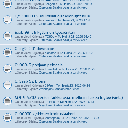
Uusin viesti Kirjoittaja
Kragon
«
To Heinä 23, 2026 20:03
Lähetetty Sijainti:
Ostetaan Saabin osat ja tarvikkeet
O/V: 9000 CS etulokasuojat Midnight blue
Uusin viesti Kirjoittaja
jaajore
«
To Heinä 23, 2026 17:28
Lähetetty Sijainti:
Ostetaan Saabin osat ja tarvikkeet
Saab 99 -75 kytkimen työsylinteri
Uusin viesti Kirjoittaja
FD99L
«
To Heinä 23, 2026 16:42
Lähetetty Sijainti:
Ostetaan Saabin osat ja tarvikkeet
O: og9-3 3” downpipe
Uusin viesti Kirjoittaja
sienikoo
«
To Heinä 23, 2026 11:33
Lähetetty Sijainti:
Ostetaan Saabin osat ja tarvikkeet
O: OG9-5 pohjaan peltiosia
Uusin viesti Kirjoittaja
TonniAntti
«
To Heinä 23, 2026 11:22
Lähetetty Sijainti:
Ostetaan Saabin osat ja tarvikkeet
O: Saab 92 b osia
Uusin viesti Kirjoittaja
JiiVee
«
To Heinä 23, 2026 06:24
Lähetetty Sijainti:
Wanhojen Saabien markkinat
M:9-5 MY02 vector farkku osia, melkein kaikea löytyy (vielä)
Uusin viesti Kirjoittaja
.:miksu:.
«
Ke Heinä 22, 2026 18:48
Lähetetty Sijainti:
Myydään Saabin osat ja tarvikkeet
O: OG900 kytkimen irroituslaakeri
Uusin viesti Kirjoittaja
laamapalmu
«
Ke Heinä 22, 2026 13:23
Lähetetty Sijainti:
Ostetaan Saabin osat ja tarvikkeet