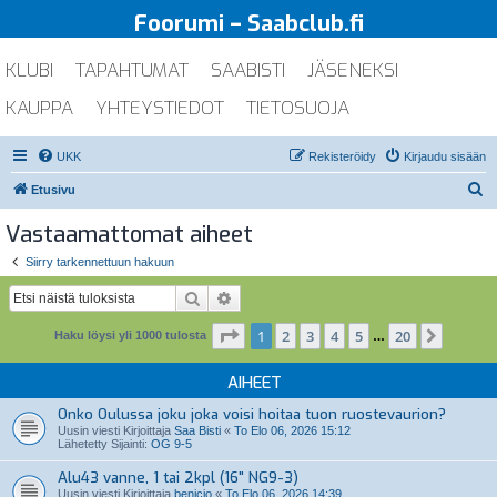
Foorumi – Saabclub.fi
KLUBI
TAPAHTUMAT
SAABISTI
JÄSENEKSI
KAUPPA
YHTEYSTIEDOT
TIETOSUOJA
UKK
Rekisteröidy
Kirjaudu sisään
E
Etusivu
t
Vastaamattomat aiheet
s
Siirry tarkennettuun hakuun
i
Etsi
Tarkennettu haku
Sivu
1
/
20
1
2
3
4
5
20
Seuraa
Haku löysi yli 1000 tulosta
…
AIHEET
Onko Oulussa joku joka voisi hoitaa tuon ruostevaurion?
Uusin viesti Kirjoittaja
Saa Bisti
«
To Elo 06, 2026 15:12
Lähetetty Sijainti:
OG 9-5
Alu43 vanne, 1 tai 2kpl (16" NG9-3)
Uusin viesti Kirjoittaja
benicio
«
To Elo 06, 2026 14:39