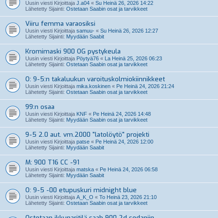
Uusin viesti Kirjoittaja
J.a04
«
Su Heinä 26, 2026 14:22
Lähetetty Sijainti:
Ostetaan Saabin osat ja tarvikkeet
Viiru femma varaosiksi
Uusin viesti Kirjoittaja
samuu-
«
Su Heinä 26, 2026 12:27
Lähetetty Sijainti:
Myydään Saabit
Kromimaski 900 OG pystykeula
Uusin viesti Kirjoittaja
Pöytyä76
«
La Heinä 25, 2026 06:23
Lähetetty Sijainti:
Ostetaan Saabin osat ja tarvikkeet
O: 9-5:n takaluukun varoituskolmiokiinnikkeet
Uusin viesti Kirjoittaja
mika.koskinen
«
Pe Heinä 24, 2026 21:24
Lähetetty Sijainti:
Ostetaan Saabin osat ja tarvikkeet
99:n osaa
Uusin viesti Kirjoittaja
KNF
«
Pe Heinä 24, 2026 14:48
Lähetetty Sijainti:
Myydään Saabin osat ja tarvikkeet
9-5 2.0 aut. vm.2000 "latolöytö" projekti
Uusin viesti Kirjoittaja
patse
«
Pe Heinä 24, 2026 12:00
Lähetetty Sijainti:
Myydään Saabit
M: 900 T16 CC -91
Uusin viesti Kirjoittaja
matska
«
Pe Heinä 24, 2026 06:58
Lähetetty Sijainti:
Myydään Saabit
O: 9-5 -00 etupuskuri midnight blue
Uusin viesti Kirjoittaja
A_K_O
«
To Heinä 23, 2026 21:10
Lähetetty Sijainti:
Ostetaan Saabin osat ja tarvikkeet
Ostetaan ikkunaritilä saab 900 2d sedaniin