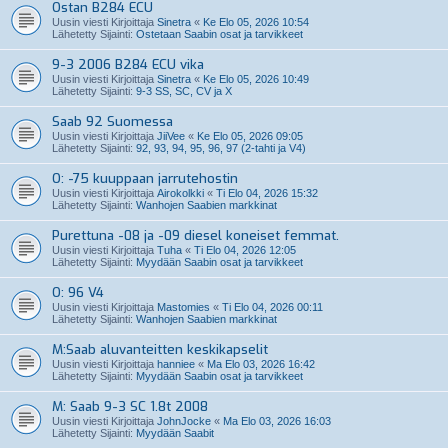
Ostan B284 ECU
Uusin viesti Kirjoittaja
Sinetra
«
Ke Elo 05, 2026 10:54
Lähetetty Sijainti:
Ostetaan Saabin osat ja tarvikkeet
9-3 2006 B284 ECU vika
Uusin viesti Kirjoittaja
Sinetra
«
Ke Elo 05, 2026 10:49
Lähetetty Sijainti:
9-3 SS, SC, CV ja X
Saab 92 Suomessa
Uusin viesti Kirjoittaja
JiiVee
«
Ke Elo 05, 2026 09:05
Lähetetty Sijainti:
92, 93, 94, 95, 96, 97 (2-tahti ja V4)
O: -75 kuuppaan jarrutehostin
Uusin viesti Kirjoittaja
Airokolkki
«
Ti Elo 04, 2026 15:32
Lähetetty Sijainti:
Wanhojen Saabien markkinat
Purettuna -08 ja -09 diesel koneiset femmat.
Uusin viesti Kirjoittaja
Tuha
«
Ti Elo 04, 2026 12:05
Lähetetty Sijainti:
Myydään Saabin osat ja tarvikkeet
O: 96 V4
Uusin viesti Kirjoittaja
Mastomies
«
Ti Elo 04, 2026 00:11
Lähetetty Sijainti:
Wanhojen Saabien markkinat
M:Saab aluvanteitten keskikapselit
Uusin viesti Kirjoittaja
hanniee
«
Ma Elo 03, 2026 16:42
Lähetetty Sijainti:
Myydään Saabin osat ja tarvikkeet
M: Saab 9-3 SC 1.8t 2008
Uusin viesti Kirjoittaja
JohnJocke
«
Ma Elo 03, 2026 16:03
Lähetetty Sijainti:
Myydään Saabit