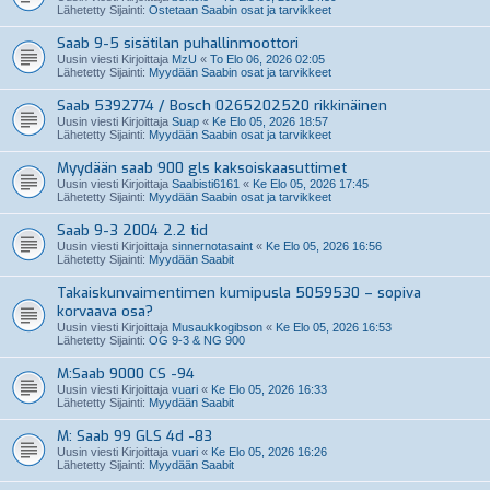
Lähetetty Sijainti:
Ostetaan Saabin osat ja tarvikkeet
Saab 9-5 sisätilan puhallinmoottori
Uusin viesti Kirjoittaja
MzU
«
To Elo 06, 2026 02:05
Lähetetty Sijainti:
Myydään Saabin osat ja tarvikkeet
Saab 5392774 / Bosch 0265202520 rikkinäinen
Uusin viesti Kirjoittaja
Suap
«
Ke Elo 05, 2026 18:57
Lähetetty Sijainti:
Myydään Saabin osat ja tarvikkeet
Myydään saab 900 gls kaksoiskaasuttimet
Uusin viesti Kirjoittaja
Saabisti6161
«
Ke Elo 05, 2026 17:45
Lähetetty Sijainti:
Myydään Saabin osat ja tarvikkeet
Saab 9-3 2004 2.2 tid
Uusin viesti Kirjoittaja
sinnernotasaint
«
Ke Elo 05, 2026 16:56
Lähetetty Sijainti:
Myydään Saabit
Takaiskunvaimentimen kumipusla 5059530 – sopiva
korvaava osa?
Uusin viesti Kirjoittaja
Musaukkogibson
«
Ke Elo 05, 2026 16:53
Lähetetty Sijainti:
OG 9-3 & NG 900
M:Saab 9000 CS -94
Uusin viesti Kirjoittaja
vuari
«
Ke Elo 05, 2026 16:33
Lähetetty Sijainti:
Myydään Saabit
M: Saab 99 GLS 4d -83
Uusin viesti Kirjoittaja
vuari
«
Ke Elo 05, 2026 16:26
Lähetetty Sijainti:
Myydään Saabit