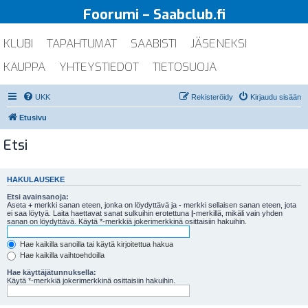
Foorumi – Saabclub.fi
KLUBI
TAPAHTUMAT
SAABISTI
JÄSENEKSI
KAUPPA
YHTEYSTIEDOT
TIETOSUOJA
UKK
Rekisteröidy
Kirjaudu sisään
Etusivu
Etsi
HAKULAUSEKE
Etsi avainsanoja:
Aseta
+
merkki sanan eteen, jonka on löydyttävä ja
-
merkki sellaisen sanan eteen, jota
ei saa löytyä. Laita haettavat sanat sulkuihin erotettuna
|
-merkillä, mikäli vain yhden
sanan on löydyttävä. Käytä *-merkkiä jokerimerkkinä osittaisiin hakuihin.
Hae kaikilla sanoilla tai käytä kirjoitettua hakua
Hae kaikilla vaihtoehdoilla
Hae käyttäjätunnuksella:
Käytä *-merkkiä jokerimerkkinä osittaisiin hakuihin.