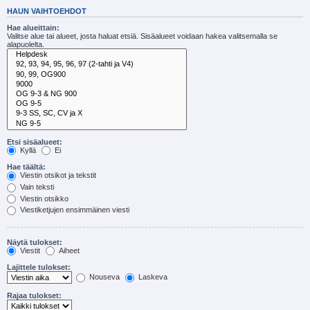
HAUN VAIHTOEHDOT
Hae alueittain:
Valitse alue tai alueet, josta haluat etsiä. Sisäalueet voidaan hakea valitsemalla se
alapuolelta.
Etsi sisäalueet:
Kyllä
Ei
Hae täältä:
Viestin otsikot ja tekstit
Vain teksti
Viestin otsikko
Viestiketjujen ensimmäinen viesti
Näytä tulokset:
Viestit
Aiheet
Lajittele tulokset:
Nouseva
Laskeva
Rajaa tulokset: