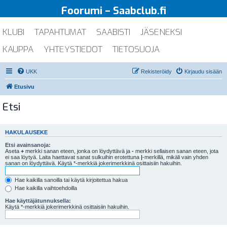
Foorumi – Saabclub.fi
KLUBI
TAPAHTUMAT
SAABISTI
JÄSENEKSI
KAUPPA
YHTEYSTIEDOT
TIETOSUOJA
UKK
Rekisteröidy
Kirjaudu sisään
Etusivu
Etsi
HAKULAUSEKE
Etsi avainsanoja:
Aseta
+
merkki sanan eteen, jonka on löydyttävä ja
-
merkki sellaisen sanan eteen, jota
ei saa löytyä. Laita haettavat sanat sulkuihin erotettuna
|
-merkillä, mikäli vain yhden
sanan on löydyttävä. Käytä *-merkkiä jokerimerkkinä osittaisiin hakuihin.
Hae kaikilla sanoilla tai käytä kirjoitettua hakua
Hae kaikilla vaihtoehdoilla
Hae käyttäjätunnuksella:
Käytä *-merkkiä jokerimerkkinä osittaisiin hakuihin.