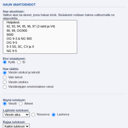
HAUN VAIHTOEHDOT
Hae alueittain:
Valitse alue tai alueet, josta haluat etsiä. Sisäalueet voidaan hakea valitsemalla se
alapuolelta.
Etsi sisäalueet:
Kyllä
Ei
Hae täältä:
Viestin otsikot ja tekstit
Vain teksti
Viestin otsikko
Viestiketjujen ensimmäinen viesti
Näytä tulokset:
Viestit
Aiheet
Lajittele tulokset:
Nouseva
Laskeva
Rajaa tulokset: