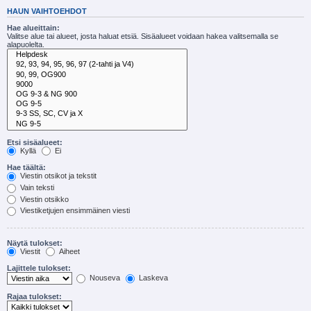
HAUN VAIHTOEHDOT
Hae alueittain:
Valitse alue tai alueet, josta haluat etsiä. Sisäalueet voidaan hakea valitsemalla se
alapuolelta.
Etsi sisäalueet:
Kyllä
Ei
Hae täältä:
Viestin otsikot ja tekstit
Vain teksti
Viestin otsikko
Viestiketjujen ensimmäinen viesti
Näytä tulokset:
Viestit
Aiheet
Lajittele tulokset:
Nouseva
Laskeva
Rajaa tulokset: