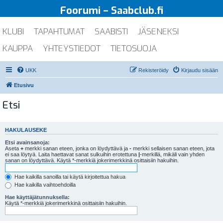
Foorumi – Saabclub.fi
KLUBI
TAPAHTUMAT
SAABISTI
JÄSENEKSI
KAUPPA
YHTEYSTIEDOT
TIETOSUOJA
UKK
Rekisteröidy
Kirjaudu sisään
Etusivu
Etsi
HAKULAUSEKE
Etsi avainsanoja:
Aseta
+
merkki sanan eteen, jonka on löydyttävä ja
-
merkki sellaisen sanan eteen, jota
ei saa löytyä. Laita haettavat sanat sulkuihin erotettuna
|
-merkillä, mikäli vain yhden
sanan on löydyttävä. Käytä *-merkkiä jokerimerkkinä osittaisiin hakuihin.
Hae kaikilla sanoilla tai käytä kirjoitettua hakua
Hae kaikilla vaihtoehdoilla
Hae käyttäjätunnuksella:
Käytä *-merkkiä jokerimerkkinä osittaisiin hakuihin.