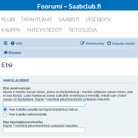
Foorumi – Saabclub.fi
KLUBI
TAPAHTUMAT
SAABISTI
JÄSENEKSI
KAUPPA
YHTEYSTIEDOT
TIETOSUOJA
UKK
Rekisteröidy
Kirjaudu sisään
Etusivu
Etsi
HAKULAUSEKE
Etsi avainsanoja:
Aseta
+
merkki sanan eteen, jonka on löydyttävä ja
-
merkki sellaisen sanan eteen, jota
ei saa löytyä. Laita haettavat sanat sulkuihin erotettuna
|
-merkillä, mikäli vain yhden
sanan on löydyttävä. Käytä *-merkkiä jokerimerkkinä osittaisiin hakuihin.
Hae kaikilla sanoilla tai käytä kirjoitettua hakua
Hae kaikilla vaihtoehdoilla
Hae käyttäjätunnuksella:
Käytä *-merkkiä jokerimerkkinä osittaisiin hakuihin.