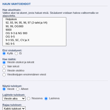
HAUN VAIHTOEHDOT
Hae alueittain:
Valitse alue tai alueet, josta haluat etsiä. Sisäalueet voidaan hakea valitsemalla se
alapuolelta.
Etsi sisäalueet:
Kyllä
Ei
Hae täältä:
Viestin otsikot ja tekstit
Vain teksti
Viestin otsikko
Viestiketjujen ensimmäinen viesti
Näytä tulokset:
Viestit
Aiheet
Lajittele tulokset:
Nouseva
Laskeva
Rajaa tulokset: