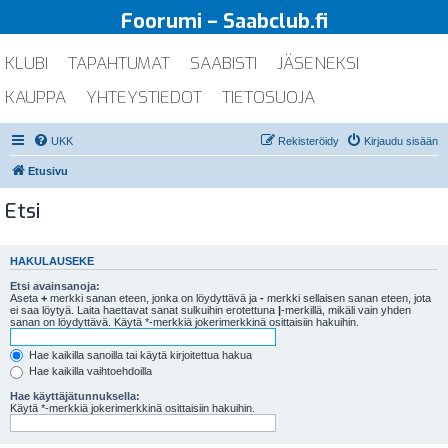
Foorumi – Saabclub.fi
KLUBI
TAPAHTUMAT
SAABISTI
JÄSENEKSI
KAUPPA
YHTEYSTIEDOT
TIETOSUOJA
UKK
Rekisteröidy
Kirjaudu sisään
Etusivu
Etsi
HAKULAUSEKE
Etsi avainsanoja:
Aseta
+
merkki sanan eteen, jonka on löydyttävä ja
-
merkki sellaisen sanan eteen, jota
ei saa löytyä. Laita haettavat sanat sulkuihin erotettuna
|
-merkillä, mikäli vain yhden
sanan on löydyttävä. Käytä *-merkkiä jokerimerkkinä osittaisiin hakuihin.
Hae kaikilla sanoilla tai käytä kirjoitettua hakua
Hae kaikilla vaihtoehdoilla
Hae käyttäjätunnuksella:
Käytä *-merkkiä jokerimerkkinä osittaisiin hakuihin.