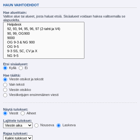
HAUN VAIHTOEHDOT
Hae alueittain:
Valitse alue tai alueet, josta haluat etsiä. Sisäalueet voidaan hakea valitsemalla se
alapuolelta.
Etsi sisäalueet:
Kyllä
Ei
Hae täältä:
Viestin otsikot ja tekstit
Vain teksti
Viestin otsikko
Viestiketjujen ensimmäinen viesti
Näytä tulokset:
Viestit
Aiheet
Lajittele tulokset:
Nouseva
Laskeva
Rajaa tulokset: