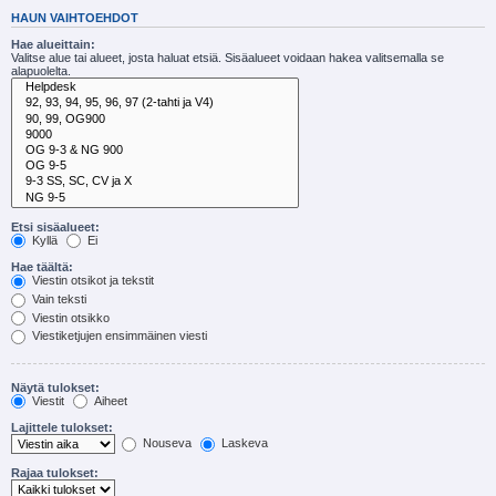
HAUN VAIHTOEHDOT
Hae alueittain:
Valitse alue tai alueet, josta haluat etsiä. Sisäalueet voidaan hakea valitsemalla se
alapuolelta.
Etsi sisäalueet:
Kyllä
Ei
Hae täältä:
Viestin otsikot ja tekstit
Vain teksti
Viestin otsikko
Viestiketjujen ensimmäinen viesti
Näytä tulokset:
Viestit
Aiheet
Lajittele tulokset:
Nouseva
Laskeva
Rajaa tulokset: