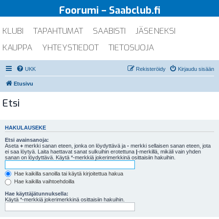
Foorumi – Saabclub.fi
KLUBI
TAPAHTUMAT
SAABISTI
JÄSENEKSI
KAUPPA
YHTEYSTIEDOT
TIETOSUOJA
UKK
Rekisteröidy
Kirjaudu sisään
Etusivu
Etsi
HAKULAUSEKE
Etsi avainsanoja:
Aseta
+
merkki sanan eteen, jonka on löydyttävä ja
-
merkki sellaisen sanan eteen, jota
ei saa löytyä. Laita haettavat sanat sulkuihin erotettuna
|
-merkillä, mikäli vain yhden
sanan on löydyttävä. Käytä *-merkkiä jokerimerkkinä osittaisiin hakuihin.
Hae kaikilla sanoilla tai käytä kirjoitettua hakua
Hae kaikilla vaihtoehdoilla
Hae käyttäjätunnuksella:
Käytä *-merkkiä jokerimerkkinä osittaisiin hakuihin.