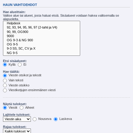
HAUN VAIHTOEHDOT
Hae alueittain:
Valitse alue tai alueet, josta haluat etsiä. Sisäalueet voidaan hakea valitsemalla se
alapuolelta.
Etsi sisäalueet:
Kyllä
Ei
Hae täältä:
Viestin otsikot ja tekstit
Vain teksti
Viestin otsikko
Viestiketjujen ensimmäinen viesti
Näytä tulokset:
Viestit
Aiheet
Lajittele tulokset:
Nouseva
Laskeva
Rajaa tulokset: