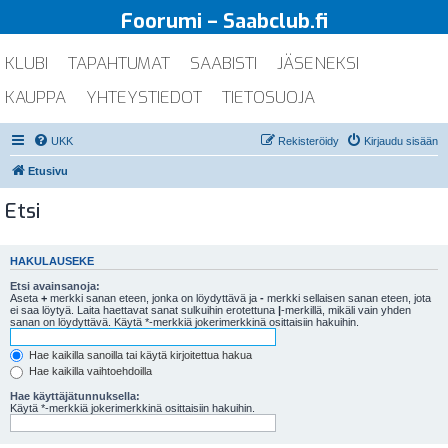
Foorumi – Saabclub.fi
KLUBI
TAPAHTUMAT
SAABISTI
JÄSENEKSI
KAUPPA
YHTEYSTIEDOT
TIETOSUOJA
UKK
Rekisteröidy
Kirjaudu sisään
Etusivu
Etsi
HAKULAUSEKE
Etsi avainsanoja:
Aseta
+
merkki sanan eteen, jonka on löydyttävä ja
-
merkki sellaisen sanan eteen, jota
ei saa löytyä. Laita haettavat sanat sulkuihin erotettuna
|
-merkillä, mikäli vain yhden
sanan on löydyttävä. Käytä *-merkkiä jokerimerkkinä osittaisiin hakuihin.
Hae kaikilla sanoilla tai käytä kirjoitettua hakua
Hae kaikilla vaihtoehdoilla
Hae käyttäjätunnuksella:
Käytä *-merkkiä jokerimerkkinä osittaisiin hakuihin.