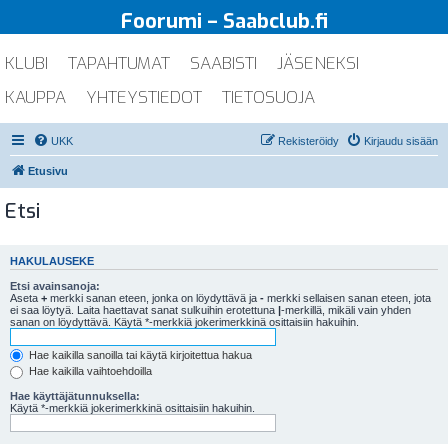
Foorumi – Saabclub.fi
KLUBI
TAPAHTUMAT
SAABISTI
JÄSENEKSI
KAUPPA
YHTEYSTIEDOT
TIETOSUOJA
UKK
Rekisteröidy
Kirjaudu sisään
Etusivu
Etsi
HAKULAUSEKE
Etsi avainsanoja:
Aseta
+
merkki sanan eteen, jonka on löydyttävä ja
-
merkki sellaisen sanan eteen, jota
ei saa löytyä. Laita haettavat sanat sulkuihin erotettuna
|
-merkillä, mikäli vain yhden
sanan on löydyttävä. Käytä *-merkkiä jokerimerkkinä osittaisiin hakuihin.
Hae kaikilla sanoilla tai käytä kirjoitettua hakua
Hae kaikilla vaihtoehdoilla
Hae käyttäjätunnuksella:
Käytä *-merkkiä jokerimerkkinä osittaisiin hakuihin.