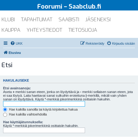
Foorumi – Saabclub.fi
KLUBI
TAPAHTUMAT
SAABISTI
JÄSENEKSI
KAUPPA
YHTEYSTIEDOT
TIETOSUOJA
UKK
Rekisteröidy
Kirjaudu sisään
Etusivu
Etsi
HAKULAUSEKE
Etsi avainsanoja:
Aseta
+
merkki sanan eteen, jonka on löydyttävä ja
-
merkki sellaisen sanan eteen, jota
ei saa löytyä. Laita haettavat sanat sulkuihin erotettuna
|
-merkillä, mikäli vain yhden
sanan on löydyttävä. Käytä *-merkkiä jokerimerkkinä osittaisiin hakuihin.
Hae kaikilla sanoilla tai käytä kirjoitettua hakua
Hae kaikilla vaihtoehdoilla
Hae käyttäjätunnuksella:
Käytä *-merkkiä jokerimerkkinä osittaisiin hakuihin.