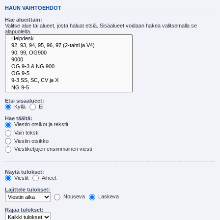
HAUN VAIHTOEHDOT
Hae alueittain:
Valitse alue tai alueet, josta haluat etsiä. Sisäalueet voidaan hakea valitsemalla se
alapuolelta.
Etsi sisäalueet:
Kyllä
Ei
Hae täältä:
Viestin otsikot ja tekstit
Vain teksti
Viestin otsikko
Viestiketjujen ensimmäinen viesti
Näytä tulokset:
Viestit
Aiheet
Lajittele tulokset:
Nouseva
Laskeva
Rajaa tulokset: