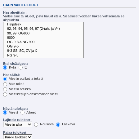
HAUN VAIHTOEHDOT
Hae alueittain:
Valitse alue tai alueet, josta haluat etsiä. Sisäalueet voidaan hakea valitsemalla se
alapuolelta.
Etsi sisäalueet:
Kyllä
Ei
Hae täältä:
Viestin otsikot ja tekstit
Vain teksti
Viestin otsikko
Viestiketjujen ensimmäinen viesti
Näytä tulokset:
Viestit
Aiheet
Lajittele tulokset:
Nouseva
Laskeva
Rajaa tulokset: