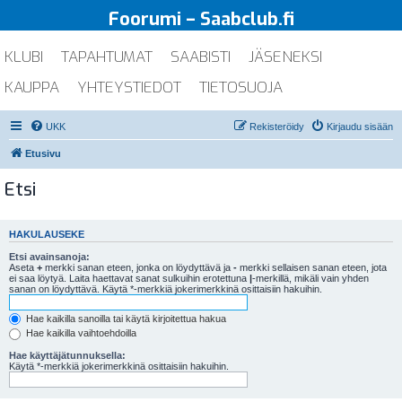
Foorumi – Saabclub.fi
KLUBI
TAPAHTUMAT
SAABISTI
JÄSENEKSI
KAUPPA
YHTEYSTIEDOT
TIETOSUOJA
UKK
Rekisteröidy
Kirjaudu sisään
Etusivu
Etsi
HAKULAUSEKE
Etsi avainsanoja:
Aseta
+
merkki sanan eteen, jonka on löydyttävä ja
-
merkki sellaisen sanan eteen, jota
ei saa löytyä. Laita haettavat sanat sulkuihin erotettuna
|
-merkillä, mikäli vain yhden
sanan on löydyttävä. Käytä *-merkkiä jokerimerkkinä osittaisiin hakuihin.
Hae kaikilla sanoilla tai käytä kirjoitettua hakua
Hae kaikilla vaihtoehdoilla
Hae käyttäjätunnuksella:
Käytä *-merkkiä jokerimerkkinä osittaisiin hakuihin.