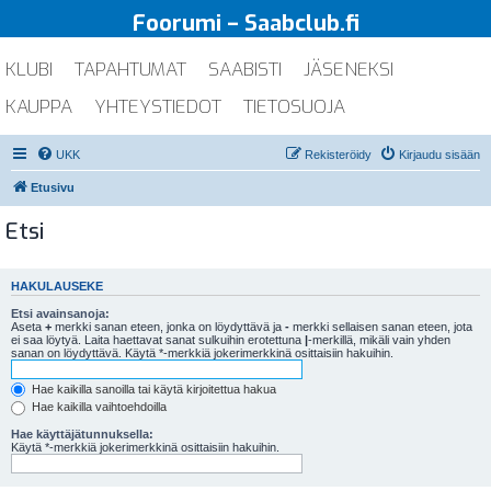
Foorumi – Saabclub.fi
KLUBI
TAPAHTUMAT
SAABISTI
JÄSENEKSI
KAUPPA
YHTEYSTIEDOT
TIETOSUOJA
UKK
Rekisteröidy
Kirjaudu sisään
Etusivu
Etsi
HAKULAUSEKE
Etsi avainsanoja:
Aseta
+
merkki sanan eteen, jonka on löydyttävä ja
-
merkki sellaisen sanan eteen, jota
ei saa löytyä. Laita haettavat sanat sulkuihin erotettuna
|
-merkillä, mikäli vain yhden
sanan on löydyttävä. Käytä *-merkkiä jokerimerkkinä osittaisiin hakuihin.
Hae kaikilla sanoilla tai käytä kirjoitettua hakua
Hae kaikilla vaihtoehdoilla
Hae käyttäjätunnuksella:
Käytä *-merkkiä jokerimerkkinä osittaisiin hakuihin.