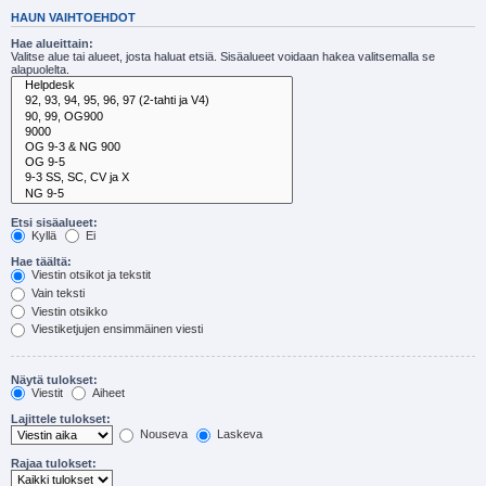
HAUN VAIHTOEHDOT
Hae alueittain:
Valitse alue tai alueet, josta haluat etsiä. Sisäalueet voidaan hakea valitsemalla se
alapuolelta.
Etsi sisäalueet:
Kyllä
Ei
Hae täältä:
Viestin otsikot ja tekstit
Vain teksti
Viestin otsikko
Viestiketjujen ensimmäinen viesti
Näytä tulokset:
Viestit
Aiheet
Lajittele tulokset:
Nouseva
Laskeva
Rajaa tulokset: