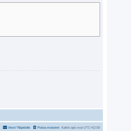
Viesti Ylläpidolle
Poista evästeet
Kaikki ajat ovat
UTC+02:00