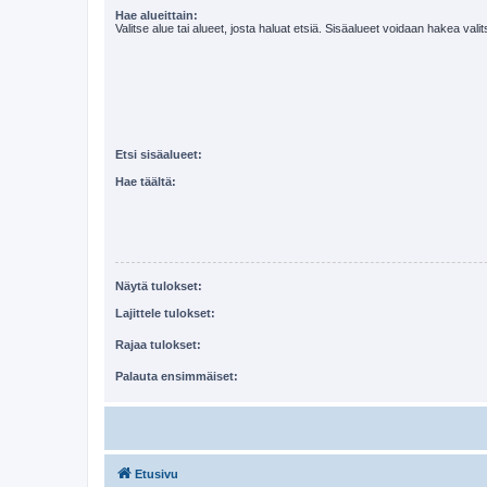
Hae alueittain:
Valitse alue tai alueet, josta haluat etsiä. Sisäalueet voidaan hakea vali
Etsi sisäalueet:
Hae täältä:
Näytä tulokset:
Lajittele tulokset:
Rajaa tulokset:
Palauta ensimmäiset:
Etusivu