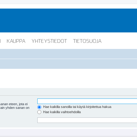
I
KAUPPA
YHTEYSTIEDOT
TIETOSUOJA
anan eteen, jota ei
Hae kaikilla sanoilla tai käytä kirjoitettua hakua
 vain yhden sanan on
Hae kaikilla vaihtoehdoilla