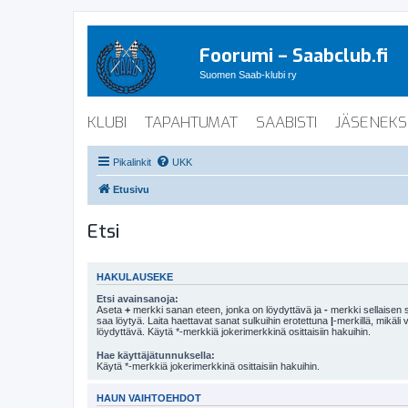
Foorumi – Saabclub.fi
Suomen Saab-klubi ry
KLUBI
TAPAHTUMAT
SAABISTI
JÄSENEKS
Pikalinkit
UKK
Etusivu
Etsi
HAKULAUSEKE
Etsi avainsanoja:
Aseta
+
merkki sanan eteen, jonka on löydyttävä ja
-
merkki sellaisen s
saa löytyä. Laita haettavat sanat sulkuihin erotettuna
|
-merkillä, mikäli
löydyttävä. Käytä *-merkkiä jokerimerkkinä osittaisiin hakuihin.
Hae käyttäjätunnuksella:
Käytä *-merkkiä jokerimerkkinä osittaisiin hakuihin.
HAUN VAIHTOEHDOT