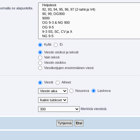
tsemalla se alapuolelta.
Kyllä
Ei
Viestin otsikot ja tekstit
Vain teksti
Viestin otsikko
Viestiketjujen ensimmäinen viesti
Viestit
Aiheet
Nouseva
Laskeva
Merkkiä viestistä.