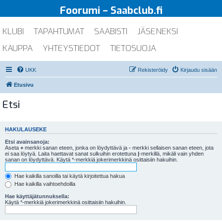
Foorumi – Saabclub.fi
KLUBI
TAPAHTUMAT
SAABISTI
JÄSENEKSI
KAUPPA
YHTEYSTIEDOT
TIETOSUOJA
UKK
Rekisteröidy
Kirjaudu sisään
Etusivu
Etsi
HAKULAUSEKE
Etsi avainsanoja:
Aseta
+
merkki sanan eteen, jonka on löydyttävä ja
-
merkki sellaisen sanan eteen, jota
ei saa löytyä. Laita haettavat sanat sulkuihin erotettuna
|
-merkillä, mikäli vain yhden
sanan on löydyttävä. Käytä *-merkkiä jokerimerkkinä osittaisiin hakuihin.
Hae kaikilla sanoilla tai käytä kirjoitettua hakua
Hae kaikilla vaihtoehdoilla
Hae käyttäjätunnuksella:
Käytä *-merkkiä jokerimerkkinä osittaisiin hakuihin.