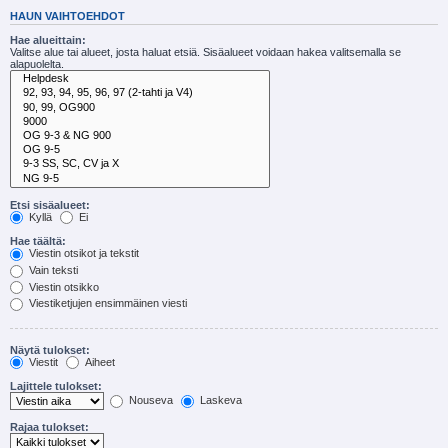
HAUN VAIHTOEHDOT
Hae alueittain:
Valitse alue tai alueet, josta haluat etsiä. Sisäalueet voidaan hakea valitsemalla se
alapuolelta.
Etsi sisäalueet:
Kyllä
Ei
Hae täältä:
Viestin otsikot ja tekstit
Vain teksti
Viestin otsikko
Viestiketjujen ensimmäinen viesti
Näytä tulokset:
Viestit
Aiheet
Lajittele tulokset:
Nouseva
Laskeva
Rajaa tulokset: