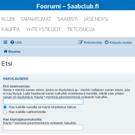
Foorumi – Saabclub.fi
KLUBI
TAPAHTUMAT
SAABISTI
JÄSENEKSI
KAUPPA
YHTEYSTIEDOT
TIETOSUOJA
UKK
Rekisteröidy
Kirjaudu sisään
Etusivu
Etsi
HAKULAUSEKE
Etsi avainsanoja:
Aseta
+
merkki sanan eteen, jonka on löydyttävä ja
-
merkki sellaisen sanan eteen, jota
ei saa löytyä. Laita haettavat sanat sulkuihin erotettuna
|
-merkillä, mikäli vain yhden
sanan on löydyttävä. Käytä *-merkkiä jokerimerkkinä osittaisiin hakuihin.
Hae kaikilla sanoilla tai käytä kirjoitettua hakua
Hae kaikilla vaihtoehdoilla
Hae käyttäjätunnuksella:
Käytä *-merkkiä jokerimerkkinä osittaisiin hakuihin.