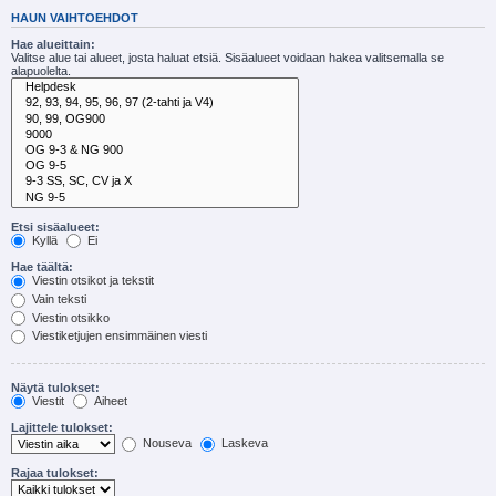
HAUN VAIHTOEHDOT
Hae alueittain:
Valitse alue tai alueet, josta haluat etsiä. Sisäalueet voidaan hakea valitsemalla se
alapuolelta.
Etsi sisäalueet:
Kyllä
Ei
Hae täältä:
Viestin otsikot ja tekstit
Vain teksti
Viestin otsikko
Viestiketjujen ensimmäinen viesti
Näytä tulokset:
Viestit
Aiheet
Lajittele tulokset:
Nouseva
Laskeva
Rajaa tulokset: