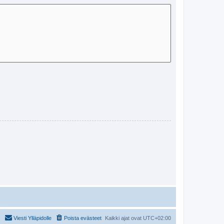
Viesti Ylläpidolle
Poista evästeet
Kaikki ajat ovat
UTC+02:00