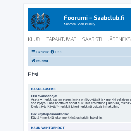
Foorumi – Saabclub.fi
Suomen Saab-klubi ry
KLUBI
TAPAHTUMAT
SAABISTI
JÄSENEKS
Pikalinkit
UKK
Etusivu
Etsi
HAKULAUSEKE
Etsi avainsanoja:
Aseta
+
merkki sanan eteen, jonka on löydyttävä ja
-
merkki sellaisen s
saa löytyä. Laita haettavat sanat sulkuihin erotettuna
|
-merkillä, mikäli
löydyttävä. Käytä *-merkkiä jokerimerkkinä osittaisiin hakuihin.
Hae käyttäjätunnuksella:
Käytä *-merkkiä jokerimerkkinä osittaisiin hakuihin.
HAUN VAIHTOEHDOT