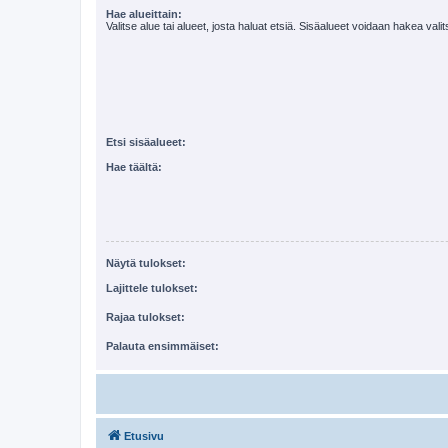
Hae alueittain:
Valitse alue tai alueet, josta haluat etsiä. Sisäalueet voidaan hakea vali
Etsi sisäalueet:
Hae täältä:
Näytä tulokset:
Lajittele tulokset:
Rajaa tulokset:
Palauta ensimmäiset:
Etusivu