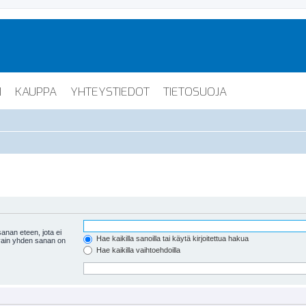
I
KAUPPA
YHTEYSTIEDOT
TIETOSUOJA
anan eteen, jota ei
Hae kaikilla sanoilla tai käytä kirjoitettua hakua
 vain yhden sanan on
Hae kaikilla vaihtoehdoilla