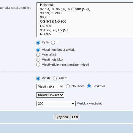
tsemalla se alapuolelta.
Kyllä
Ei
Viestin otsikot ja tekstit
Vain teksti
Viestin otsikko
Viestiketjujen ensimmäinen viesti
Viestit
Aiheet
Nouseva
Laskeva
Merkkiä viestistä.