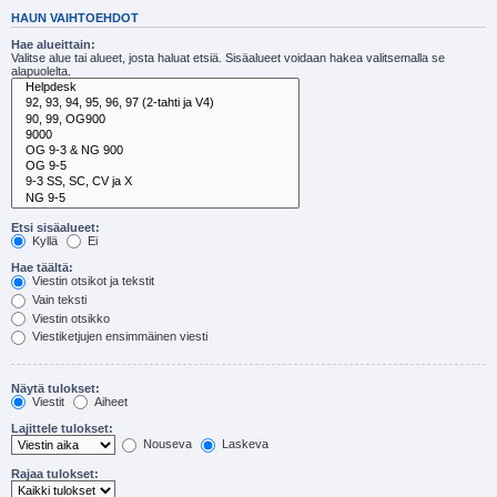
HAUN VAIHTOEHDOT
Hae alueittain:
Valitse alue tai alueet, josta haluat etsiä. Sisäalueet voidaan hakea valitsemalla se
alapuolelta.
Etsi sisäalueet:
Kyllä
Ei
Hae täältä:
Viestin otsikot ja tekstit
Vain teksti
Viestin otsikko
Viestiketjujen ensimmäinen viesti
Näytä tulokset:
Viestit
Aiheet
Lajittele tulokset:
Nouseva
Laskeva
Rajaa tulokset: