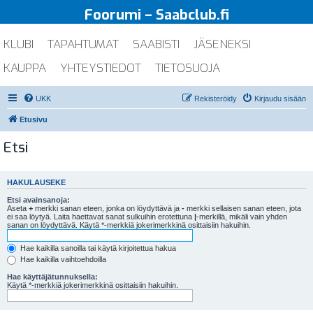
Foorumi – Saabclub.fi
KLUBI
TAPAHTUMAT
SAABISTI
JÄSENEKSI
KAUPPA
YHTEYSTIEDOT
TIETOSUOJA
UKK
Rekisteröidy
Kirjaudu sisään
Etusivu
Etsi
HAKULAUSEKE
Etsi avainsanoja:
Aseta
+
merkki sanan eteen, jonka on löydyttävä ja
-
merkki sellaisen sanan eteen, jota
ei saa löytyä. Laita haettavat sanat sulkuihin erotettuna
|
-merkillä, mikäli vain yhden
sanan on löydyttävä. Käytä *-merkkiä jokerimerkkinä osittaisiin hakuihin.
Hae kaikilla sanoilla tai käytä kirjoitettua hakua
Hae kaikilla vaihtoehdoilla
Hae käyttäjätunnuksella:
Käytä *-merkkiä jokerimerkkinä osittaisiin hakuihin.