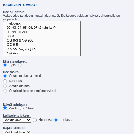
HAUN VAIHTOEHDOT
Hae alueittain:
Valitse alue tai alueet, josta haluat etsiä. Sisäalueet voidaan hakea valitsemalla se
alapuolelta.
Etsi sisäalueet:
Kyllä
Ei
Hae täältä:
Viestin otsikot ja tekstit
Vain teksti
Viestin otsikko
Viestiketjujen ensimmäinen viesti
Näytä tulokset:
Viestit
Aiheet
Lajittele tulokset:
Nouseva
Laskeva
Rajaa tulokset: