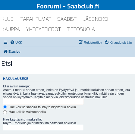
Foorumi – Saabclub.fi
KLUBI
TAPAHTUMAT
SAABISTI
JÄSENEKSI
KAUPPA
YHTEYSTIEDOT
TIETOSUOJA
UKK
Rekisteröidy
Kirjaudu sisään
Etusivu
Etsi
HAKULAUSEKE
Etsi avainsanoja:
Aseta
+
merkki sanan eteen, jonka on löydyttävä ja
-
merkki sellaisen sanan eteen, jota
ei saa löytyä. Laita haettavat sanat sulkuihin erotettuna
|
-merkillä, mikäli vain yhden
sanan on löydyttävä. Käytä *-merkkiä jokerimerkkinä osittaisiin hakuihin.
Hae kaikilla sanoilla tai käytä kirjoitettua hakua
Hae kaikilla vaihtoehdoilla
Hae käyttäjätunnuksella:
Käytä *-merkkiä jokerimerkkinä osittaisiin hakuihin.