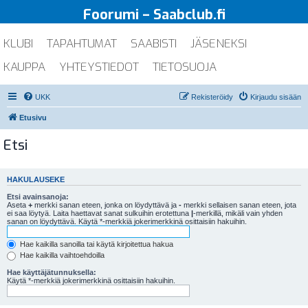
Foorumi – Saabclub.fi
KLUBI
TAPAHTUMAT
SAABISTI
JÄSENEKSI
KAUPPA
YHTEYSTIEDOT
TIETOSUOJA
UKK
Rekisteröidy
Kirjaudu sisään
Etusivu
Etsi
HAKULAUSEKE
Etsi avainsanoja:
Aseta
+
merkki sanan eteen, jonka on löydyttävä ja
-
merkki sellaisen sanan eteen, jota
ei saa löytyä. Laita haettavat sanat sulkuihin erotettuna
|
-merkillä, mikäli vain yhden
sanan on löydyttävä. Käytä *-merkkiä jokerimerkkinä osittaisiin hakuihin.
Hae kaikilla sanoilla tai käytä kirjoitettua hakua
Hae kaikilla vaihtoehdoilla
Hae käyttäjätunnuksella:
Käytä *-merkkiä jokerimerkkinä osittaisiin hakuihin.