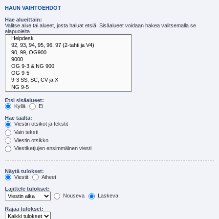
HAUN VAIHTOEHDOT
Hae alueittain:
Valitse alue tai alueet, josta haluat etsiä. Sisäalueet voidaan hakea valitsemalla se
alapuolelta.
Etsi sisäalueet:
Kyllä
Ei
Hae täältä:
Viestin otsikot ja tekstit
Vain teksti
Viestin otsikko
Viestiketjujen ensimmäinen viesti
Näytä tulokset:
Viestit
Aiheet
Lajittele tulokset:
Nouseva
Laskeva
Rajaa tulokset: