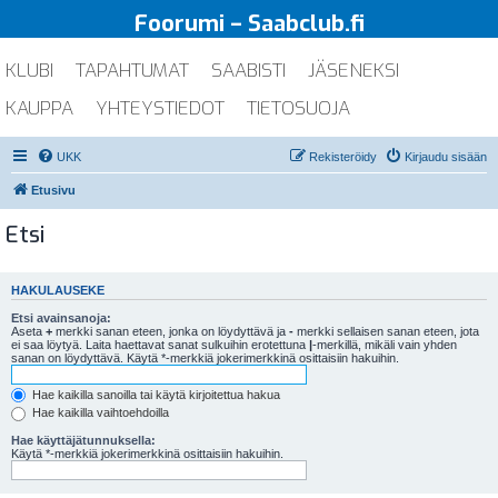
Foorumi – Saabclub.fi
KLUBI
TAPAHTUMAT
SAABISTI
JÄSENEKSI
KAUPPA
YHTEYSTIEDOT
TIETOSUOJA
UKK
Rekisteröidy
Kirjaudu sisään
Etusivu
Etsi
HAKULAUSEKE
Etsi avainsanoja:
Aseta
+
merkki sanan eteen, jonka on löydyttävä ja
-
merkki sellaisen sanan eteen, jota
ei saa löytyä. Laita haettavat sanat sulkuihin erotettuna
|
-merkillä, mikäli vain yhden
sanan on löydyttävä. Käytä *-merkkiä jokerimerkkinä osittaisiin hakuihin.
Hae kaikilla sanoilla tai käytä kirjoitettua hakua
Hae kaikilla vaihtoehdoilla
Hae käyttäjätunnuksella:
Käytä *-merkkiä jokerimerkkinä osittaisiin hakuihin.