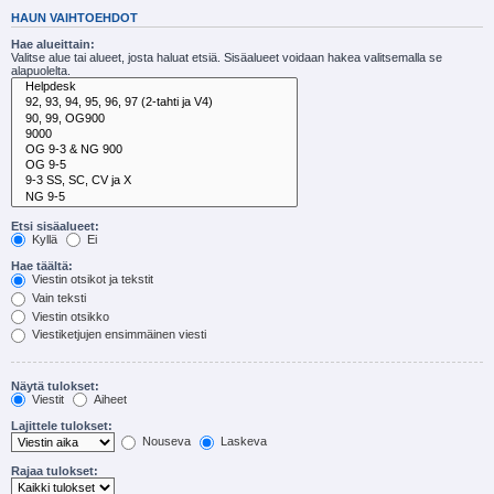
HAUN VAIHTOEHDOT
Hae alueittain:
Valitse alue tai alueet, josta haluat etsiä. Sisäalueet voidaan hakea valitsemalla se
alapuolelta.
Etsi sisäalueet:
Kyllä
Ei
Hae täältä:
Viestin otsikot ja tekstit
Vain teksti
Viestin otsikko
Viestiketjujen ensimmäinen viesti
Näytä tulokset:
Viestit
Aiheet
Lajittele tulokset:
Nouseva
Laskeva
Rajaa tulokset: