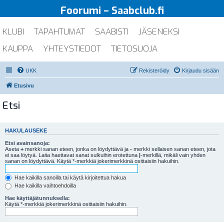
Foorumi – Saabclub.fi
KLUBI
TAPAHTUMAT
SAABISTI
JÄSENEKSI
KAUPPA
YHTEYSTIEDOT
TIETOSUOJA
UKK
Rekisteröidy
Kirjaudu sisään
Etusivu
Etsi
HAKULAUSEKE
Etsi avainsanoja:
Aseta
+
merkki sanan eteen, jonka on löydyttävä ja
-
merkki sellaisen sanan eteen, jota
ei saa löytyä. Laita haettavat sanat sulkuihin erotettuna
|
-merkillä, mikäli vain yhden
sanan on löydyttävä. Käytä *-merkkiä jokerimerkkinä osittaisiin hakuihin.
Hae kaikilla sanoilla tai käytä kirjoitettua hakua
Hae kaikilla vaihtoehdoilla
Hae käyttäjätunnuksella:
Käytä *-merkkiä jokerimerkkinä osittaisiin hakuihin.