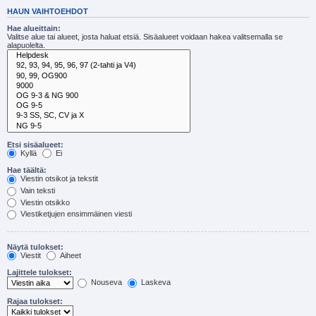
HAUN VAIHTOEHDOT
Hae alueittain:
Valitse alue tai alueet, josta haluat etsiä. Sisäalueet voidaan hakea valitsemalla se
alapuolelta.
Etsi sisäalueet:
Kyllä
Ei
Hae täältä:
Viestin otsikot ja tekstit
Vain teksti
Viestin otsikko
Viestiketjujen ensimmäinen viesti
Näytä tulokset:
Viestit
Aiheet
Lajittele tulokset:
Nouseva
Laskeva
Rajaa tulokset: