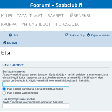
Foorumi – Saabclub.fi
KLUBI
TAPAHTUMAT
SAABISTI
JÄSENEKSI
KAUPPA
YHTEYSTIEDOT
TIETOSUOJA
UKK
Rekisteröidy
Kirjaudu sisään
Etusivu
Etsi
HAKULAUSEKE
Etsi avainsanoja:
Aseta
+
merkki sanan eteen, jonka on löydyttävä ja
-
merkki sellaisen sanan eteen, jota
ei saa löytyä. Laita haettavat sanat sulkuihin erotettuna
|
-merkillä, mikäli vain yhden
sanan on löydyttävä. Käytä *-merkkiä jokerimerkkinä osittaisiin hakuihin.
Hae kaikilla sanoilla tai käytä kirjoitettua hakua
Hae kaikilla vaihtoehdoilla
Hae käyttäjätunnuksella:
Käytä *-merkkiä jokerimerkkinä osittaisiin hakuihin.