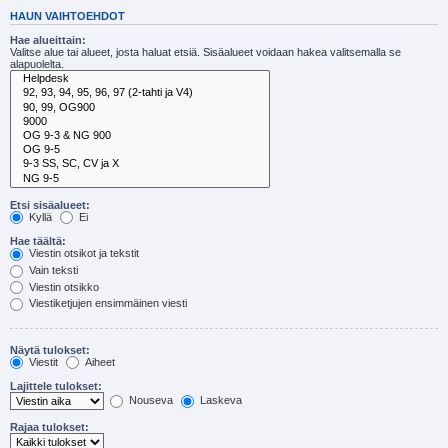
HAUN VAIHTOEHDOT
Hae alueittain:
Valitse alue tai alueet, josta haluat etsiä. Sisäalueet voidaan hakea valitsemalla se
alapuolelta.
Etsi sisäalueet:
Kyllä
Ei
Hae täältä:
Viestin otsikot ja tekstit
Vain teksti
Viestin otsikko
Viestiketjujen ensimmäinen viesti
Näytä tulokset:
Viestit
Aiheet
Lajittele tulokset:
Nouseva
Laskeva
Rajaa tulokset: