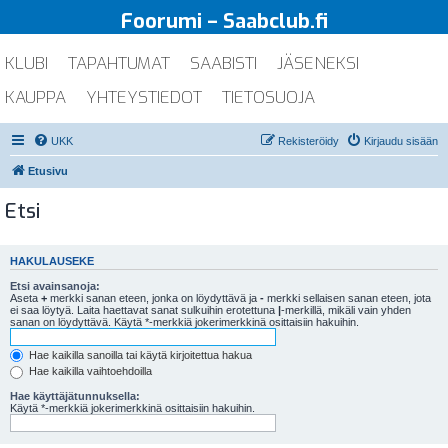
Foorumi – Saabclub.fi
KLUBI
TAPAHTUMAT
SAABISTI
JÄSENEKSI
KAUPPA
YHTEYSTIEDOT
TIETOSUOJA
UKK
Rekisteröidy
Kirjaudu sisään
Etusivu
Etsi
HAKULAUSEKE
Etsi avainsanoja:
Aseta
+
merkki sanan eteen, jonka on löydyttävä ja
-
merkki sellaisen sanan eteen, jota
ei saa löytyä. Laita haettavat sanat sulkuihin erotettuna
|
-merkillä, mikäli vain yhden
sanan on löydyttävä. Käytä *-merkkiä jokerimerkkinä osittaisiin hakuihin.
Hae kaikilla sanoilla tai käytä kirjoitettua hakua
Hae kaikilla vaihtoehdoilla
Hae käyttäjätunnuksella:
Käytä *-merkkiä jokerimerkkinä osittaisiin hakuihin.