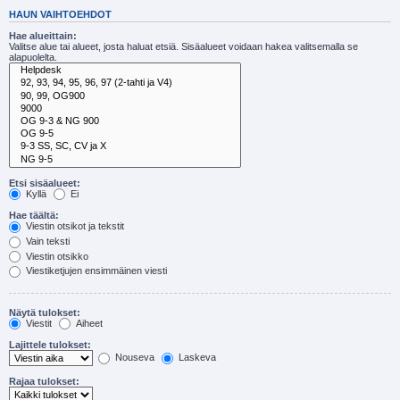
HAUN VAIHTOEHDOT
Hae alueittain:
Valitse alue tai alueet, josta haluat etsiä. Sisäalueet voidaan hakea valitsemalla se
alapuolelta.
Etsi sisäalueet:
Kyllä
Ei
Hae täältä:
Viestin otsikot ja tekstit
Vain teksti
Viestin otsikko
Viestiketjujen ensimmäinen viesti
Näytä tulokset:
Viestit
Aiheet
Lajittele tulokset:
Nouseva
Laskeva
Rajaa tulokset: