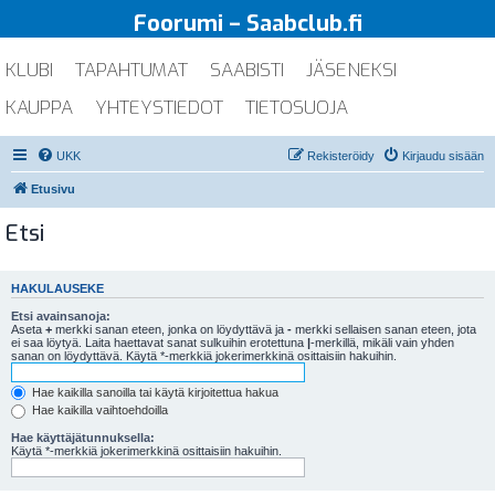
Foorumi – Saabclub.fi
KLUBI
TAPAHTUMAT
SAABISTI
JÄSENEKSI
KAUPPA
YHTEYSTIEDOT
TIETOSUOJA
UKK
Rekisteröidy
Kirjaudu sisään
Etusivu
Etsi
HAKULAUSEKE
Etsi avainsanoja:
Aseta
+
merkki sanan eteen, jonka on löydyttävä ja
-
merkki sellaisen sanan eteen, jota
ei saa löytyä. Laita haettavat sanat sulkuihin erotettuna
|
-merkillä, mikäli vain yhden
sanan on löydyttävä. Käytä *-merkkiä jokerimerkkinä osittaisiin hakuihin.
Hae kaikilla sanoilla tai käytä kirjoitettua hakua
Hae kaikilla vaihtoehdoilla
Hae käyttäjätunnuksella:
Käytä *-merkkiä jokerimerkkinä osittaisiin hakuihin.