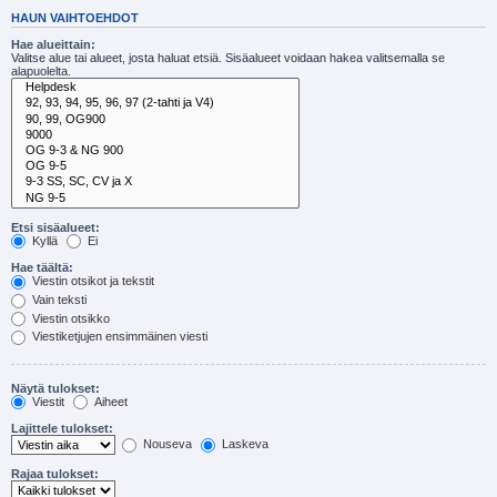
HAUN VAIHTOEHDOT
Hae alueittain:
Valitse alue tai alueet, josta haluat etsiä. Sisäalueet voidaan hakea valitsemalla se
alapuolelta.
Etsi sisäalueet:
Kyllä
Ei
Hae täältä:
Viestin otsikot ja tekstit
Vain teksti
Viestin otsikko
Viestiketjujen ensimmäinen viesti
Näytä tulokset:
Viestit
Aiheet
Lajittele tulokset:
Nouseva
Laskeva
Rajaa tulokset: