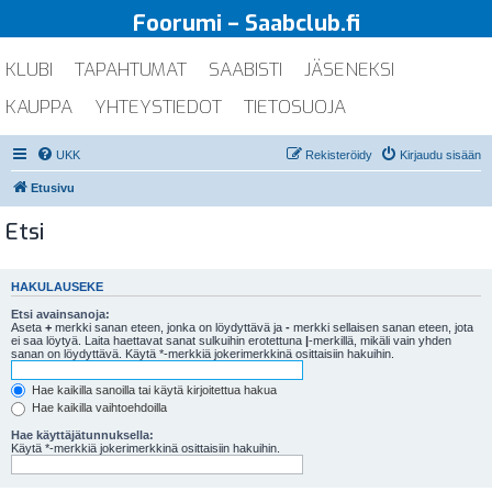
Foorumi – Saabclub.fi
KLUBI
TAPAHTUMAT
SAABISTI
JÄSENEKSI
KAUPPA
YHTEYSTIEDOT
TIETOSUOJA
UKK
Rekisteröidy
Kirjaudu sisään
Etusivu
Etsi
HAKULAUSEKE
Etsi avainsanoja:
Aseta
+
merkki sanan eteen, jonka on löydyttävä ja
-
merkki sellaisen sanan eteen, jota
ei saa löytyä. Laita haettavat sanat sulkuihin erotettuna
|
-merkillä, mikäli vain yhden
sanan on löydyttävä. Käytä *-merkkiä jokerimerkkinä osittaisiin hakuihin.
Hae kaikilla sanoilla tai käytä kirjoitettua hakua
Hae kaikilla vaihtoehdoilla
Hae käyttäjätunnuksella:
Käytä *-merkkiä jokerimerkkinä osittaisiin hakuihin.