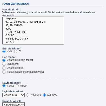
HAUN VAIHTOEHDOT
Hae alueittain:
Valitse alue tai alueet, josta haluat etsiä. Sisäalueet voidaan hakea valitsemalla se
alapuolelta.
Etsi sisäalueet:
Kyllä
Ei
Hae täältä:
Viestin otsikot ja tekstit
Vain teksti
Viestin otsikko
Viestiketjujen ensimmäinen viesti
Näytä tulokset:
Viestit
Aiheet
Lajittele tulokset:
Nouseva
Laskeva
Rajaa tulokset: