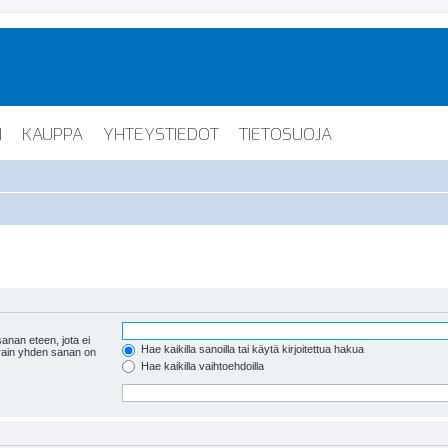
I
KAUPPA
YHTEYSTIEDOT
TIETOSUOJA
anan eteen, jota ei
Hae kaikilla sanoilla tai käytä kirjoitettua hakua
 vain yhden sanan on
Hae kaikilla vaihtoehdoilla