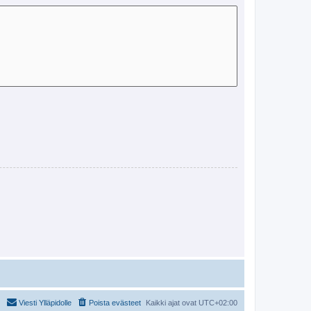
Viesti Ylläpidolle
Poista evästeet
Kaikki ajat ovat
UTC+02:00