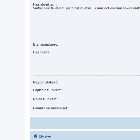
Hae alueittain:
Valitse alue tai alueet, josta haluat etsiä. Sisäalueet voidaan hakea vali
Etsi sisäalueet:
Hae täältä:
Näytä tulokset:
Lajittele tulokset:
Rajaa tulokset:
Palauta ensimmäiset:
Etusivu