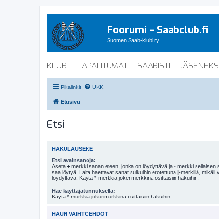
Foorumi – Saabclub.fi
Suomen Saab-klubi ry
KLUBI
TAPAHTUMAT
SAABISTI
JÄSENEKS
Pikalinkit
UKK
Etusivu
Etsi
HAKULAUSEKE
Etsi avainsanoja:
Aseta
+
merkki sanan eteen, jonka on löydyttävä ja
-
merkki sellaisen s
saa löytyä. Laita haettavat sanat sulkuihin erotettuna
|
-merkillä, mikäli
löydyttävä. Käytä *-merkkiä jokerimerkkinä osittaisiin hakuihin.
Hae käyttäjätunnuksella:
Käytä *-merkkiä jokerimerkkinä osittaisiin hakuihin.
HAUN VAIHTOEHDOT