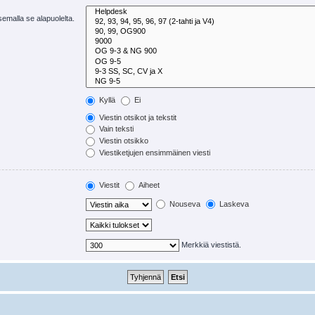
tsemalla se alapuolelta.
Kyllä
Ei
Viestin otsikot ja tekstit
Vain teksti
Viestin otsikko
Viestiketjujen ensimmäinen viesti
Viestit
Aiheet
Nouseva
Laskeva
Merkkiä viestistä.