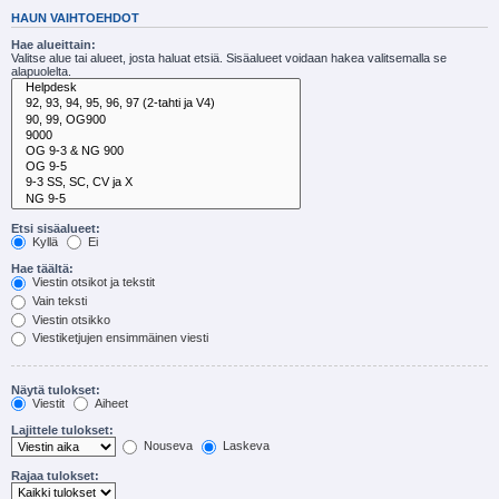
HAUN VAIHTOEHDOT
Hae alueittain:
Valitse alue tai alueet, josta haluat etsiä. Sisäalueet voidaan hakea valitsemalla se
alapuolelta.
Etsi sisäalueet:
Kyllä
Ei
Hae täältä:
Viestin otsikot ja tekstit
Vain teksti
Viestin otsikko
Viestiketjujen ensimmäinen viesti
Näytä tulokset:
Viestit
Aiheet
Lajittele tulokset:
Nouseva
Laskeva
Rajaa tulokset: