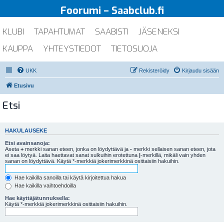
Foorumi – Saabclub.fi
KLUBI
TAPAHTUMAT
SAABISTI
JÄSENEKSI
KAUPPA
YHTEYSTIEDOT
TIETOSUOJA
UKK
Rekisteröidy
Kirjaudu sisään
Etusivu
Etsi
HAKULAUSEKE
Etsi avainsanoja:
Aseta
+
merkki sanan eteen, jonka on löydyttävä ja
-
merkki sellaisen sanan eteen, jota
ei saa löytyä. Laita haettavat sanat sulkuihin erotettuna
|
-merkillä, mikäli vain yhden
sanan on löydyttävä. Käytä *-merkkiä jokerimerkkinä osittaisiin hakuihin.
Hae kaikilla sanoilla tai käytä kirjoitettua hakua
Hae kaikilla vaihtoehdoilla
Hae käyttäjätunnuksella:
Käytä *-merkkiä jokerimerkkinä osittaisiin hakuihin.