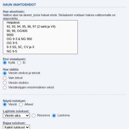
HAUN VAIHTOEHDOT
Hae alueittain:
Valitse alue tai alueet, josta haluat etsiä. Sisäalueet voidaan hakea valitsemalla se
alapuolelta.
Etsi sisäalueet:
Kyllä
Ei
Hae täältä:
Viestin otsikot ja tekstit
Vain teksti
Viestin otsikko
Viestiketjujen ensimmäinen viesti
Näytä tulokset:
Viestit
Aiheet
Lajittele tulokset:
Nouseva
Laskeva
Rajaa tulokset: