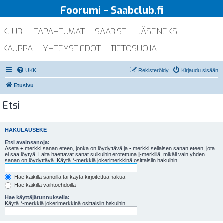
Foorumi – Saabclub.fi
KLUBI
TAPAHTUMAT
SAABISTI
JÄSENEKSI
KAUPPA
YHTEYSTIEDOT
TIETOSUOJA
UKK
Rekisteröidy
Kirjaudu sisään
Etusivu
Etsi
HAKULAUSEKE
Etsi avainsanoja:
Aseta
+
merkki sanan eteen, jonka on löydyttävä ja
-
merkki sellaisen sanan eteen, jota
ei saa löytyä. Laita haettavat sanat sulkuihin erotettuna
|
-merkillä, mikäli vain yhden
sanan on löydyttävä. Käytä *-merkkiä jokerimerkkinä osittaisiin hakuihin.
Hae kaikilla sanoilla tai käytä kirjoitettua hakua
Hae kaikilla vaihtoehdoilla
Hae käyttäjätunnuksella:
Käytä *-merkkiä jokerimerkkinä osittaisiin hakuihin.