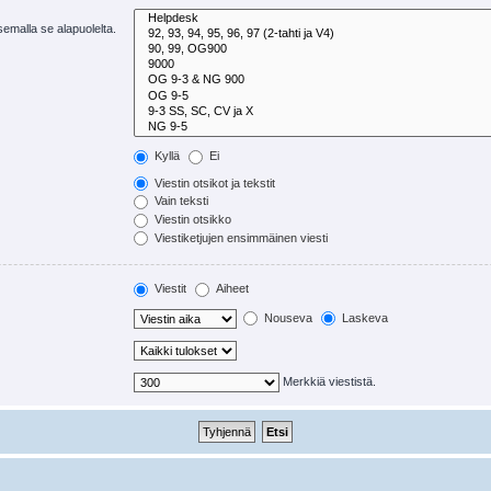
tsemalla se alapuolelta.
Kyllä
Ei
Viestin otsikot ja tekstit
Vain teksti
Viestin otsikko
Viestiketjujen ensimmäinen viesti
Viestit
Aiheet
Nouseva
Laskeva
Merkkiä viestistä.