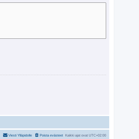
Viesti Ylläpidolle
Poista evästeet
Kaikki ajat ovat
UTC+02:00