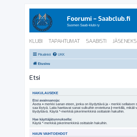
Foorumi – Saabclub.fi
Suomen Saab-klubi ry
KLUBI
TAPAHTUMAT
SAABISTI
JÄSENEKS
Pikalinkit
UKK
Etusivu
Etsi
HAKULAUSEKE
Etsi avainsanoja:
Aseta
+
merkki sanan eteen, jonka on löydyttävä ja
-
merkki sellaisen s
saa löytyä. Laita haettavat sanat sulkuihin erotettuna
|
-merkillä, mikäli
löydyttävä. Käytä *-merkkiä jokerimerkkinä osittaisiin hakuihin.
Hae käyttäjätunnuksella:
Käytä *-merkkiä jokerimerkkinä osittaisiin hakuihin.
HAUN VAIHTOEHDOT