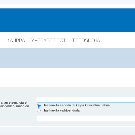
I
KAUPPA
YHTEYSTIEDOT
TIETOSUOJA
anan eteen, jota ei
Hae kaikilla sanoilla tai käytä kirjoitettua hakua
 vain yhden sanan on
Hae kaikilla vaihtoehdoilla