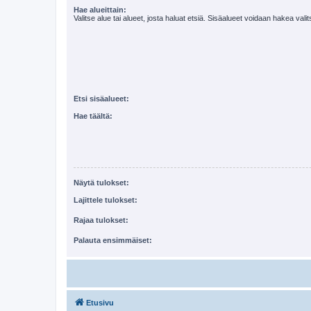
Hae alueittain:
Valitse alue tai alueet, josta haluat etsiä. Sisäalueet voidaan hakea vali
Etsi sisäalueet:
Hae täältä:
Näytä tulokset:
Lajittele tulokset:
Rajaa tulokset:
Palauta ensimmäiset:
Etusivu