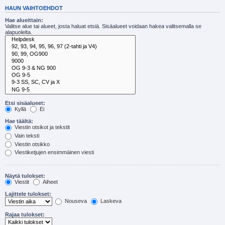
HAUN VAIHTOEHDOT
Hae alueittain:
Valitse alue tai alueet, josta haluat etsiä. Sisäalueet voidaan hakea valitsemalla se
alapuolelta.
Etsi sisäalueet:
Kyllä
Ei
Hae täältä:
Viestin otsikot ja tekstit
Vain teksti
Viestin otsikko
Viestiketjujen ensimmäinen viesti
Näytä tulokset:
Viestit
Aiheet
Lajittele tulokset:
Nouseva
Laskeva
Rajaa tulokset: