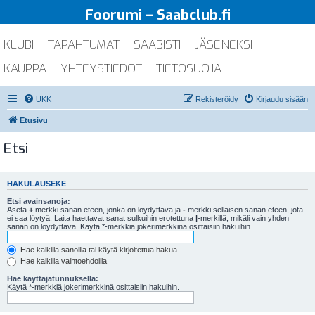
Foorumi – Saabclub.fi
KLUBI
TAPAHTUMAT
SAABISTI
JÄSENEKSI
KAUPPA
YHTEYSTIEDOT
TIETOSUOJA
UKK
Rekisteröidy
Kirjaudu sisään
Etusivu
Etsi
HAKULAUSEKE
Etsi avainsanoja:
Aseta
+
merkki sanan eteen, jonka on löydyttävä ja
-
merkki sellaisen sanan eteen, jota
ei saa löytyä. Laita haettavat sanat sulkuihin erotettuna
|
-merkillä, mikäli vain yhden
sanan on löydyttävä. Käytä *-merkkiä jokerimerkkinä osittaisiin hakuihin.
Hae kaikilla sanoilla tai käytä kirjoitettua hakua
Hae kaikilla vaihtoehdoilla
Hae käyttäjätunnuksella:
Käytä *-merkkiä jokerimerkkinä osittaisiin hakuihin.