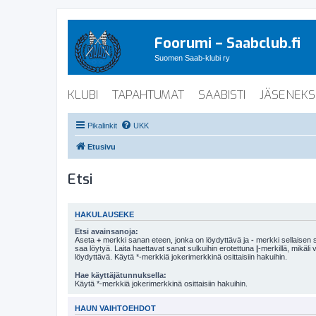
Foorumi – Saabclub.fi
Suomen Saab-klubi ry
KLUBI
TAPAHTUMAT
SAABISTI
JÄSENEKS
Pikalinkit
UKK
Etusivu
Etsi
HAKULAUSEKE
Etsi avainsanoja:
Aseta
+
merkki sanan eteen, jonka on löydyttävä ja
-
merkki sellaisen s
saa löytyä. Laita haettavat sanat sulkuihin erotettuna
|
-merkillä, mikäli
löydyttävä. Käytä *-merkkiä jokerimerkkinä osittaisiin hakuihin.
Hae käyttäjätunnuksella:
Käytä *-merkkiä jokerimerkkinä osittaisiin hakuihin.
HAUN VAIHTOEHDOT