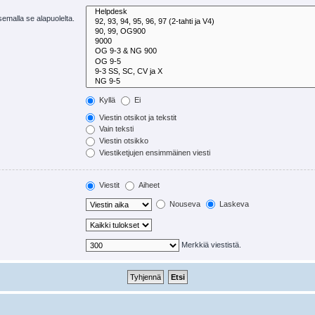
tsemalla se alapuolelta.
Kyllä
Ei
Viestin otsikot ja tekstit
Vain teksti
Viestin otsikko
Viestiketjujen ensimmäinen viesti
Viestit
Aiheet
Nouseva
Laskeva
Merkkiä viestistä.