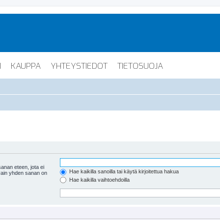
I
KAUPPA
YHTEYSTIEDOT
TIETOSUOJA
anan eteen, jota ei
Hae kaikilla sanoilla tai käytä kirjoitettua hakua
 vain yhden sanan on
Hae kaikilla vaihtoehdoilla