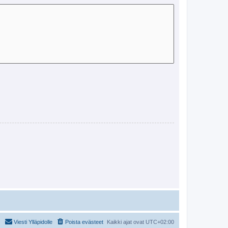
Viesti Ylläpidolle
Poista evästeet
Kaikki ajat ovat
UTC+02:00