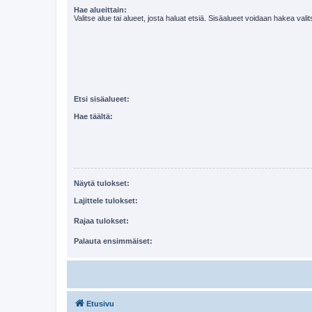
Hae alueittain:
Valitse alue tai alueet, josta haluat etsiä. Sisäalueet voidaan hakea vali
Etsi sisäalueet:
Hae täältä:
Näytä tulokset:
Lajittele tulokset:
Rajaa tulokset:
Palauta ensimmäiset:
Etusivu