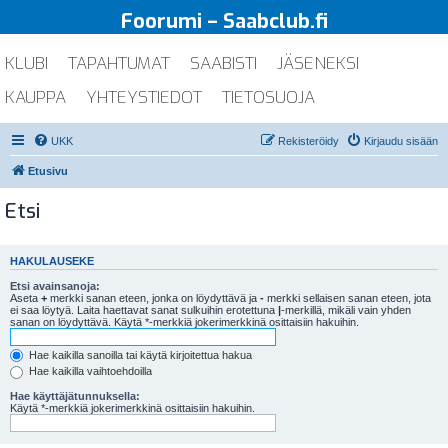
Foorumi – Saabclub.fi
KLUBI
TAPAHTUMAT
SAABISTI
JÄSENEKSI
KAUPPA
YHTEYSTIEDOT
TIETOSUOJA
UKK
Rekisteröidy
Kirjaudu sisään
Etusivu
Etsi
HAKULAUSEKE
Etsi avainsanoja:
Aseta
+
merkki sanan eteen, jonka on löydyttävä ja
-
merkki sellaisen sanan eteen, jota
ei saa löytyä. Laita haettavat sanat sulkuihin erotettuna
|
-merkillä, mikäli vain yhden
sanan on löydyttävä. Käytä *-merkkiä jokerimerkkinä osittaisiin hakuihin.
Hae kaikilla sanoilla tai käytä kirjoitettua hakua
Hae kaikilla vaihtoehdoilla
Hae käyttäjätunnuksella:
Käytä *-merkkiä jokerimerkkinä osittaisiin hakuihin.