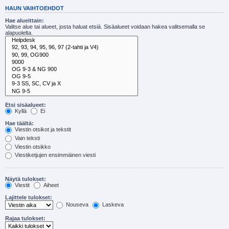
HAUN VAIHTOEHDOT
Hae alueittain:
Valitse alue tai alueet, josta haluat etsiä. Sisäalueet voidaan hakea valitsemalla se
alapuolelta.
Etsi sisäalueet:
Kyllä
Ei
Hae täältä:
Viestin otsikot ja tekstit
Vain teksti
Viestin otsikko
Viestiketjujen ensimmäinen viesti
Näytä tulokset:
Viestit
Aiheet
Lajittele tulokset:
Nouseva
Laskeva
Rajaa tulokset: