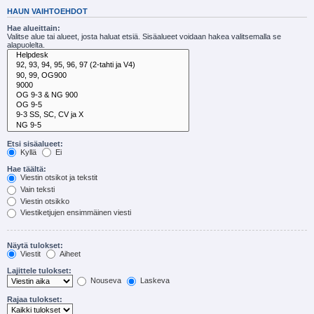
HAUN VAIHTOEHDOT
Hae alueittain:
Valitse alue tai alueet, josta haluat etsiä. Sisäalueet voidaan hakea valitsemalla se
alapuolelta.
Etsi sisäalueet:
Kyllä
Ei
Hae täältä:
Viestin otsikot ja tekstit
Vain teksti
Viestin otsikko
Viestiketjujen ensimmäinen viesti
Näytä tulokset:
Viestit
Aiheet
Lajittele tulokset:
Nouseva
Laskeva
Rajaa tulokset: