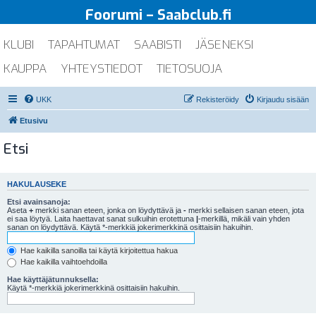
Foorumi – Saabclub.fi
KLUBI
TAPAHTUMAT
SAABISTI
JÄSENEKSI
KAUPPA
YHTEYSTIEDOT
TIETOSUOJA
UKK
Rekisteröidy
Kirjaudu sisään
Etusivu
Etsi
HAKULAUSEKE
Etsi avainsanoja:
Aseta
+
merkki sanan eteen, jonka on löydyttävä ja
-
merkki sellaisen sanan eteen, jota
ei saa löytyä. Laita haettavat sanat sulkuihin erotettuna
|
-merkillä, mikäli vain yhden
sanan on löydyttävä. Käytä *-merkkiä jokerimerkkinä osittaisiin hakuihin.
Hae kaikilla sanoilla tai käytä kirjoitettua hakua
Hae kaikilla vaihtoehdoilla
Hae käyttäjätunnuksella:
Käytä *-merkkiä jokerimerkkinä osittaisiin hakuihin.