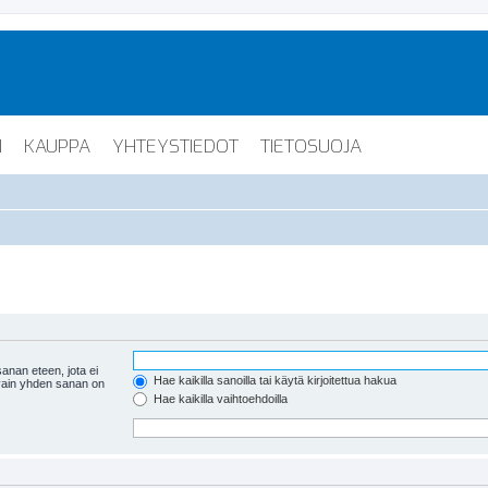
I
KAUPPA
YHTEYSTIEDOT
TIETOSUOJA
anan eteen, jota ei
Hae kaikilla sanoilla tai käytä kirjoitettua hakua
 vain yhden sanan on
Hae kaikilla vaihtoehdoilla