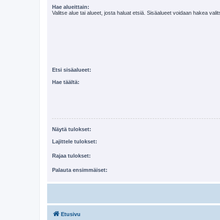
Hae alueittain:
Valitse alue tai alueet, josta haluat etsiä. Sisäalueet voidaan hakea vali
Etsi sisäalueet:
Hae täältä:
Näytä tulokset:
Lajittele tulokset:
Rajaa tulokset:
Palauta ensimmäiset:
Etusivu