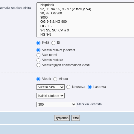
tsemalla se alapuolelta.
Kyllä
Ei
Viestin otsikot ja tekstit
Vain teksti
Viestin otsikko
Viestiketjujen ensimmäinen viesti
Viestit
Aiheet
Nouseva
Laskeva
Merkkiä viestistä.