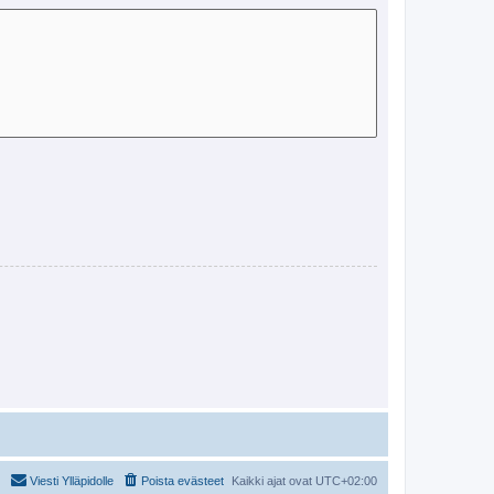
Viesti Ylläpidolle
Poista evästeet
Kaikki ajat ovat
UTC+02:00