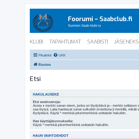
Foorumi – Saabclub.fi
Suomen Saab-klubi ry
KLUBI
TAPAHTUMAT
SAABISTI
JÄSENEKS
Pikalinkit
UKK
Etusivu
Etsi
HAKULAUSEKE
Etsi avainsanoja:
Aseta
+
merkki sanan eteen, jonka on löydyttävä ja
-
merkki sellaisen s
saa löytyä. Laita haettavat sanat sulkuihin erotettuna
|
-merkillä, mikäli
löydyttävä. Käytä *-merkkiä jokerimerkkinä osittaisiin hakuihin.
Hae käyttäjätunnuksella:
Käytä *-merkkiä jokerimerkkinä osittaisiin hakuihin.
HAUN VAIHTOEHDOT