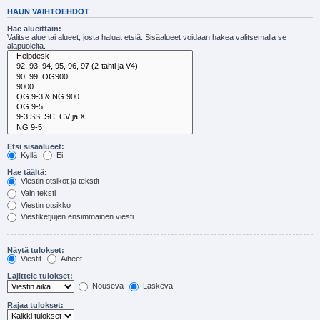
HAUN VAIHTOEHDOT
Hae alueittain:
Valitse alue tai alueet, josta haluat etsiä. Sisäalueet voidaan hakea valitsemalla se
alapuolelta.
Etsi sisäalueet:
Kyllä
Ei
Hae täältä:
Viestin otsikot ja tekstit
Vain teksti
Viestin otsikko
Viestiketjujen ensimmäinen viesti
Näytä tulokset:
Viestit
Aiheet
Lajittele tulokset:
Nouseva
Laskeva
Rajaa tulokset: