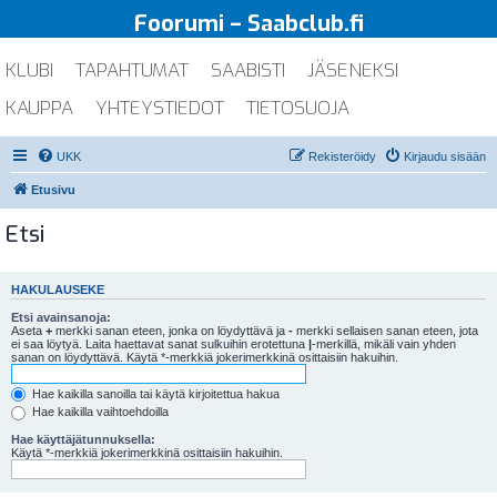
Foorumi – Saabclub.fi
KLUBI
TAPAHTUMAT
SAABISTI
JÄSENEKSI
KAUPPA
YHTEYSTIEDOT
TIETOSUOJA
UKK
Rekisteröidy
Kirjaudu sisään
Etusivu
Etsi
HAKULAUSEKE
Etsi avainsanoja:
Aseta
+
merkki sanan eteen, jonka on löydyttävä ja
-
merkki sellaisen sanan eteen, jota
ei saa löytyä. Laita haettavat sanat sulkuihin erotettuna
|
-merkillä, mikäli vain yhden
sanan on löydyttävä. Käytä *-merkkiä jokerimerkkinä osittaisiin hakuihin.
Hae kaikilla sanoilla tai käytä kirjoitettua hakua
Hae kaikilla vaihtoehdoilla
Hae käyttäjätunnuksella:
Käytä *-merkkiä jokerimerkkinä osittaisiin hakuihin.