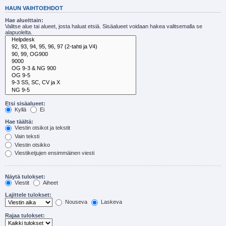
HAUN VAIHTOEHDOT
Hae alueittain:
Valitse alue tai alueet, josta haluat etsiä. Sisäalueet voidaan hakea valitsemalla se
alapuolelta.
Etsi sisäalueet:
Kyllä
Ei
Hae täältä:
Viestin otsikot ja tekstit
Vain teksti
Viestin otsikko
Viestiketjujen ensimmäinen viesti
Näytä tulokset:
Viestit
Aiheet
Lajittele tulokset:
Nouseva
Laskeva
Rajaa tulokset: