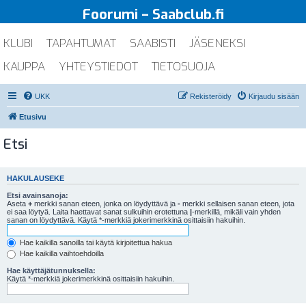
Foorumi – Saabclub.fi
KLUBI
TAPAHTUMAT
SAABISTI
JÄSENEKSI
KAUPPA
YHTEYSTIEDOT
TIETOSUOJA
UKK
Rekisteröidy
Kirjaudu sisään
Etusivu
Etsi
HAKULAUSEKE
Etsi avainsanoja:
Aseta
+
merkki sanan eteen, jonka on löydyttävä ja
-
merkki sellaisen sanan eteen, jota
ei saa löytyä. Laita haettavat sanat sulkuihin erotettuna
|
-merkillä, mikäli vain yhden
sanan on löydyttävä. Käytä *-merkkiä jokerimerkkinä osittaisiin hakuihin.
Hae kaikilla sanoilla tai käytä kirjoitettua hakua
Hae kaikilla vaihtoehdoilla
Hae käyttäjätunnuksella:
Käytä *-merkkiä jokerimerkkinä osittaisiin hakuihin.