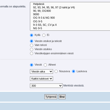
tsemalla se alapuolelta.
Kyllä
Ei
Viestin otsikot ja tekstit
Vain teksti
Viestin otsikko
Viestiketjujen ensimmäinen viesti
Viestit
Aiheet
Nouseva
Laskeva
Merkkiä viestistä.