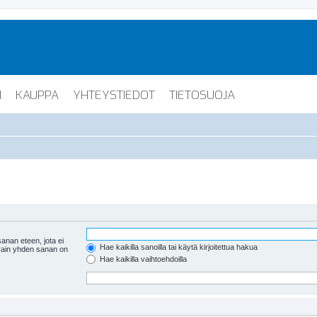
I
KAUPPA
YHTEYSTIEDOT
TIETOSUOJA
anan eteen, jota ei
Hae kaikilla sanoilla tai käytä kirjoitettua hakua
 vain yhden sanan on
Hae kaikilla vaihtoehdoilla