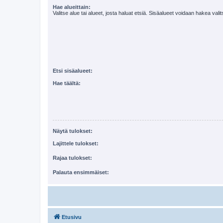
Hae alueittain:
Valitse alue tai alueet, josta haluat etsiä. Sisäalueet voidaan hakea vali
Etsi sisäalueet:
Hae täältä:
Näytä tulokset:
Lajittele tulokset:
Rajaa tulokset:
Palauta ensimmäiset:
Etusivu