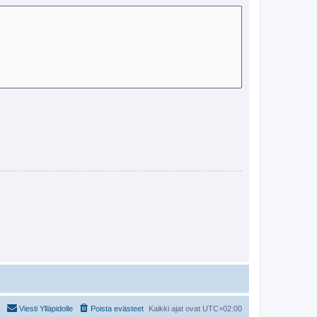
Viesti Ylläpidolle
Poista evästeet
Kaikki ajat ovat
UTC+02:00