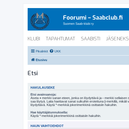
Foorumi – Saabclub.fi
Suomen Saab-klubi ry
KLUBI
TAPAHTUMAT
SAABISTI
JÄSENEKS
Pikalinkit
UKK
Etusivu
Etsi
HAKULAUSEKE
Etsi avainsanoja:
Aseta
+
merkki sanan eteen, jonka on löydyttävä ja
-
merkki sellaisen s
saa löytyä. Laita haettavat sanat sulkuihin erotettuna
|
-merkillä, mikäli
löydyttävä. Käytä *-merkkiä jokerimerkkinä osittaisiin hakuihin.
Hae käyttäjätunnuksella:
Käytä *-merkkiä jokerimerkkinä osittaisiin hakuihin.
HAUN VAIHTOEHDOT