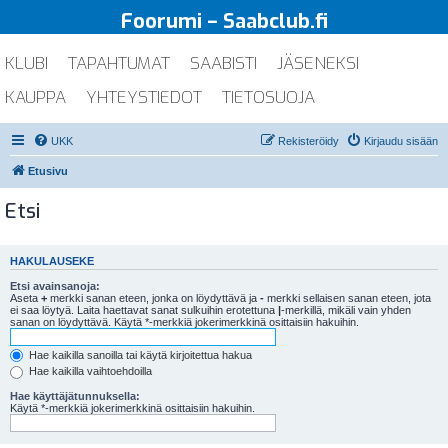
Foorumi – Saabclub.fi
KLUBI
TAPAHTUMAT
SAABISTI
JÄSENEKSI
KAUPPA
YHTEYSTIEDOT
TIETOSUOJA
UKK
Rekisteröidy
Kirjaudu sisään
Etusivu
Etsi
HAKULAUSEKE
Etsi avainsanoja:
Aseta
+
merkki sanan eteen, jonka on löydyttävä ja
-
merkki sellaisen sanan eteen, jota
ei saa löytyä. Laita haettavat sanat sulkuihin erotettuna
|
-merkillä, mikäli vain yhden
sanan on löydyttävä. Käytä *-merkkiä jokerimerkkinä osittaisiin hakuihin.
Hae kaikilla sanoilla tai käytä kirjoitettua hakua
Hae kaikilla vaihtoehdoilla
Hae käyttäjätunnuksella:
Käytä *-merkkiä jokerimerkkinä osittaisiin hakuihin.