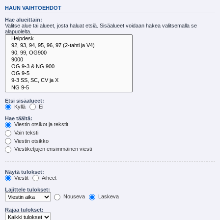
HAUN VAIHTOEHDOT
Hae alueittain:
Valitse alue tai alueet, josta haluat etsiä. Sisäalueet voidaan hakea valitsemalla se
alapuolelta.
Etsi sisäalueet:
Kyllä
Ei
Hae täältä:
Viestin otsikot ja tekstit
Vain teksti
Viestin otsikko
Viestiketjujen ensimmäinen viesti
Näytä tulokset:
Viestit
Aiheet
Lajittele tulokset:
Nouseva
Laskeva
Rajaa tulokset: