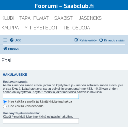
Foorumi – Saabclub.fi
KLUBI
TAPAHTUMAT
SAABISTI
JÄSENEKSI
KAUPPA
YHTEYSTIEDOT
TIETOSUOJA
UKK
Rekisteröidy
Kirjaudu sisään
Etusivu
Etsi
HAKULAUSEKE
Etsi avainsanoja:
Aseta
+
merkki sanan eteen, jonka on löydyttävä ja
-
merkki sellaisen sanan eteen, jota
ei saa löytyä. Laita haettavat sanat sulkuihin erotettuna
|
-merkillä, mikäli vain yhden
sanan on löydyttävä. Käytä *-merkkiä jokerimerkkinä osittaisiin hakuihin.
Hae kaikilla sanoilla tai käytä kirjoitettua hakua
Hae kaikilla vaihtoehdoilla
Hae käyttäjätunnuksella:
Käytä *-merkkiä jokerimerkkinä osittaisiin hakuihin.