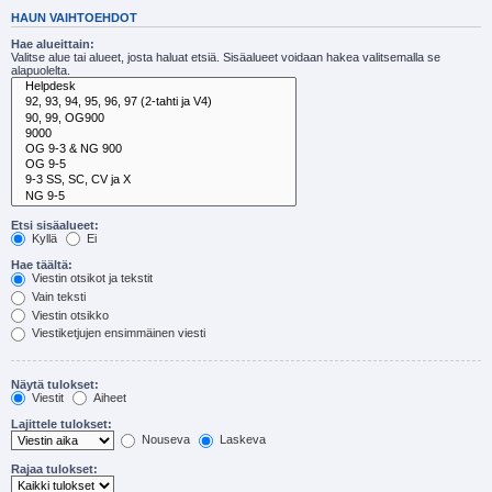
HAUN VAIHTOEHDOT
Hae alueittain:
Valitse alue tai alueet, josta haluat etsiä. Sisäalueet voidaan hakea valitsemalla se
alapuolelta.
Etsi sisäalueet:
Kyllä
Ei
Hae täältä:
Viestin otsikot ja tekstit
Vain teksti
Viestin otsikko
Viestiketjujen ensimmäinen viesti
Näytä tulokset:
Viestit
Aiheet
Lajittele tulokset:
Nouseva
Laskeva
Rajaa tulokset: