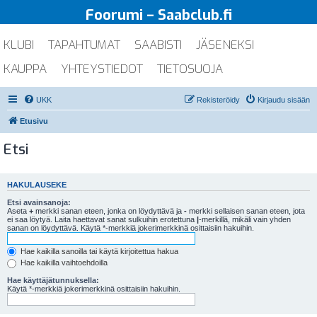
Foorumi – Saabclub.fi
KLUBI
TAPAHTUMAT
SAABISTI
JÄSENEKSI
KAUPPA
YHTEYSTIEDOT
TIETOSUOJA
UKK
Rekisteröidy
Kirjaudu sisään
Etusivu
Etsi
HAKULAUSEKE
Etsi avainsanoja:
Aseta
+
merkki sanan eteen, jonka on löydyttävä ja
-
merkki sellaisen sanan eteen, jota
ei saa löytyä. Laita haettavat sanat sulkuihin erotettuna
|
-merkillä, mikäli vain yhden
sanan on löydyttävä. Käytä *-merkkiä jokerimerkkinä osittaisiin hakuihin.
Hae kaikilla sanoilla tai käytä kirjoitettua hakua
Hae kaikilla vaihtoehdoilla
Hae käyttäjätunnuksella:
Käytä *-merkkiä jokerimerkkinä osittaisiin hakuihin.