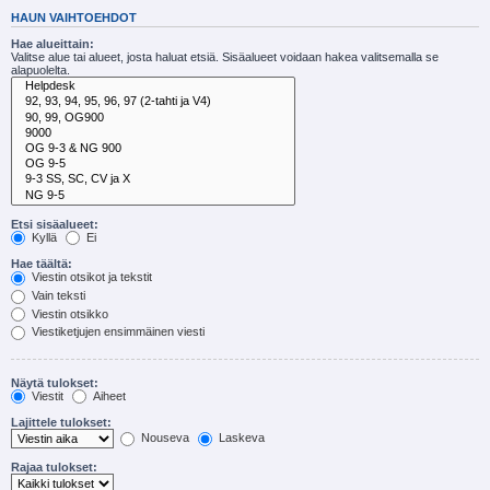
HAUN VAIHTOEHDOT
Hae alueittain:
Valitse alue tai alueet, josta haluat etsiä. Sisäalueet voidaan hakea valitsemalla se
alapuolelta.
Etsi sisäalueet:
Kyllä
Ei
Hae täältä:
Viestin otsikot ja tekstit
Vain teksti
Viestin otsikko
Viestiketjujen ensimmäinen viesti
Näytä tulokset:
Viestit
Aiheet
Lajittele tulokset:
Nouseva
Laskeva
Rajaa tulokset: