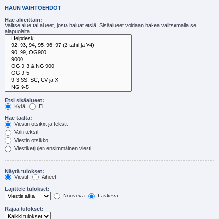
HAUN VAIHTOEHDOT
Hae alueittain:
Valitse alue tai alueet, josta haluat etsiä. Sisäalueet voidaan hakea valitsemalla se
alapuolelta.
Etsi sisäalueet:
Kyllä
Ei
Hae täältä:
Viestin otsikot ja tekstit
Vain teksti
Viestin otsikko
Viestiketjujen ensimmäinen viesti
Näytä tulokset:
Viestit
Aiheet
Lajittele tulokset:
Nouseva
Laskeva
Rajaa tulokset: