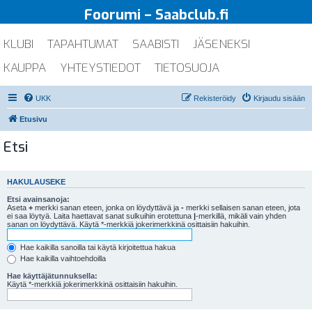
Foorumi – Saabclub.fi
KLUBI
TAPAHTUMAT
SAABISTI
JÄSENEKSI
KAUPPA
YHTEYSTIEDOT
TIETOSUOJA
UKK
Rekisteröidy
Kirjaudu sisään
Etusivu
Etsi
HAKULAUSEKE
Etsi avainsanoja:
Aseta
+
merkki sanan eteen, jonka on löydyttävä ja
-
merkki sellaisen sanan eteen, jota
ei saa löytyä. Laita haettavat sanat sulkuihin erotettuna
|
-merkillä, mikäli vain yhden
sanan on löydyttävä. Käytä *-merkkiä jokerimerkkinä osittaisiin hakuihin.
Hae kaikilla sanoilla tai käytä kirjoitettua hakua
Hae kaikilla vaihtoehdoilla
Hae käyttäjätunnuksella:
Käytä *-merkkiä jokerimerkkinä osittaisiin hakuihin.