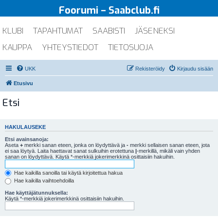
Foorumi – Saabclub.fi
KLUBI
TAPAHTUMAT
SAABISTI
JÄSENEKSI
KAUPPA
YHTEYSTIEDOT
TIETOSUOJA
UKK
Rekisteröidy
Kirjaudu sisään
Etusivu
Etsi
HAKULAUSEKE
Etsi avainsanoja:
Aseta
+
merkki sanan eteen, jonka on löydyttävä ja
-
merkki sellaisen sanan eteen, jota
ei saa löytyä. Laita haettavat sanat sulkuihin erotettuna
|
-merkillä, mikäli vain yhden
sanan on löydyttävä. Käytä *-merkkiä jokerimerkkinä osittaisiin hakuihin.
Hae kaikilla sanoilla tai käytä kirjoitettua hakua
Hae kaikilla vaihtoehdoilla
Hae käyttäjätunnuksella:
Käytä *-merkkiä jokerimerkkinä osittaisiin hakuihin.