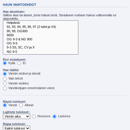
HAUN VAIHTOEHDOT
Hae alueittain:
Valitse alue tai alueet, josta haluat etsiä. Sisäalueet voidaan hakea valitsemalla se
alapuolelta.
Etsi sisäalueet:
Kyllä
Ei
Hae täältä:
Viestin otsikot ja tekstit
Vain teksti
Viestin otsikko
Viestiketjujen ensimmäinen viesti
Näytä tulokset:
Viestit
Aiheet
Lajittele tulokset:
Nouseva
Laskeva
Rajaa tulokset: