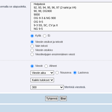
tsemalla se alapuolelta.
Kyllä
Ei
Viestin otsikot ja tekstit
Vain teksti
Viestin otsikko
Viestiketjujen ensimmäinen viesti
Viestit
Aiheet
Nouseva
Laskeva
Merkkiä viestistä.