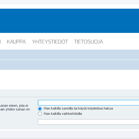
I
KAUPPA
YHTEYSTIEDOT
TIETOSUOJA
anan eteen, jota ei
Hae kaikilla sanoilla tai käytä kirjoitettua hakua
 vain yhden sanan on
Hae kaikilla vaihtoehdoilla