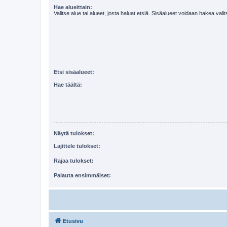
Hae alueittain:
Valitse alue tai alueet, josta haluat etsiä. Sisäalueet voidaan hakea vali
Etsi sisäalueet:
Hae täältä:
Näytä tulokset:
Lajittele tulokset:
Rajaa tulokset:
Palauta ensimmäiset:
Etusivu