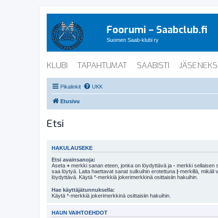
Foorumi – Saabclub.fi
Suomen Saab-klubi ry
KLUBI
TAPAHTUMAT
SAABISTI
JÄSENEKS
Pikalinkit
UKK
Etusivu
Etsi
HAKULAUSEKE
Etsi avainsanoja:
Aseta
+
merkki sanan eteen, jonka on löydyttävä ja
-
merkki sellaisen s
saa löytyä. Laita haettavat sanat sulkuihin erotettuna
|
-merkillä, mikäli
löydyttävä. Käytä *-merkkiä jokerimerkkinä osittaisiin hakuihin.
Hae käyttäjätunnuksella:
Käytä *-merkkiä jokerimerkkinä osittaisiin hakuihin.
HAUN VAIHTOEHDOT