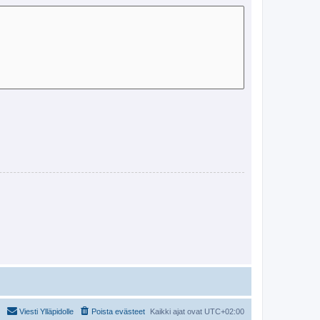
Viesti Ylläpidolle
Poista evästeet
Kaikki ajat ovat
UTC+02:00